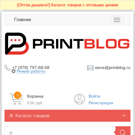
[Оптом дешевле!]
Каталог товаров с оптовыми ценами
Главная
Toggle
navigatio
+7 (978) 797-68-58
store@printblog.ru
Режим работы
0
Корзина
Войти
Регистрация
0.00
руб.
Каталог товаров