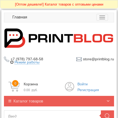
[Оптом дешевле!]
Каталог товаров с оптовыми ценами
Главная
Toggle
navigatio
+7 (978) 797-68-58
store@printblog.ru
Режим работы
0
Корзина
Войти
Регистрация
0.00
руб.
Каталог товаров