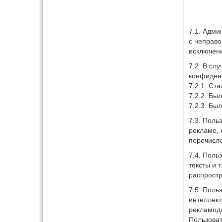
7.1. Адми
с неправо
исключени
7.2. В сл
конфиден
7.2.1. Ст
7.2.2. Бы
7.2.3. Бы
7.3. Поль
рекламе, 
перечисле
7.4. Поль
тексты и т
распростр
7.5. Поль
интеллект
рекламода
Пользоват