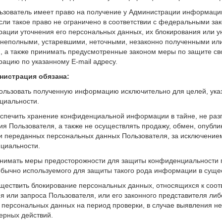
льзователь имеет право на получение у Администрации информаци
сли такое право не ограничено в соответствии с федеральными зак
ации уточнения его персональных данных, их блокирования или у
неполными, устаревшими, неточными, незаконно полученными ил
, а также принимать предусмотренные законом меры по защите сво
ацию по указанному E-mail адресу.
инистрация обязана:
пользовать полученную информацию исключительно для целей, ука
циальности.
еспечить хранение конфиденциальной информации в тайне, не раз
я Пользователя, а также не осуществлять продажу, обмен, опубл
 переданных персональных данных Пользователя, за исключением 
циальности.
инимать меры предосторожности для защиты конфиденциальности 
обычно используемого для защиты такого рода информации в сущ
уществить блокирование персональных данных, относящихся к соо
 или запроса Пользователя, или его законного представителя либ
 персональных данных на период проверки, в случае выявления н
ерных действий.