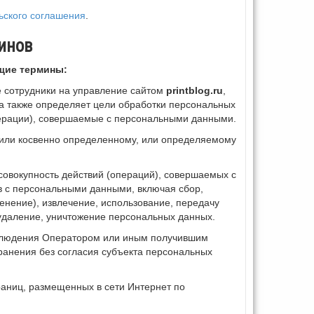
ьского соглашения
.
инов
щие термины:
 сотрудники на управление сайтом
printblog.ru
,
 а также определяет цели обработки персональных
перации), совершаемые с персональными данными.
 или косвенно определенному, или определяемому
совокупность действий (операций), совершаемых с
в с персональными данными, включая сбор,
енение), извлечение, использование, передачу
 удаление, уничтожение персональных данных.
облюдения Оператором или иным получившим
ранения без согласия субъекта персональных
раниц, размещенных в сети Интернет по