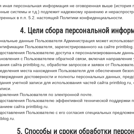
я иная персональная информация не оговоренная выше (история 
ные системы и т.д.) подлежит надежному хранению и нераспростр
ренных в п.п. 5.2. настоящей Политики конфиденциальности.
4. Цели сбора персональной инфор
ональные данные Пользователя Администрация может использовать
ентификации Пользователя, зарегистрированного на сайте printblog
едоставления Пользователю доступа к персонализированным данным 
тановления с Пользователем обратной связи, включая направление
ания сайта printblog.ru, обработки запросов и заявок от Пользовате
ределения места нахождения Пользователя для обеспечения безо
дтверждения достоверности и полноты персональных данных, пред
здания учетной записи для использования частей сайта printblog.ru
аписи.
едомления Пользователя по электронной почте.
едоставления Пользователю эффективной технической поддержки п
анием сайта printblog.ru.
едоставления Пользователю с его согласия специальных предложен
tblog.ru.
5. Способы и сроки обработки перс