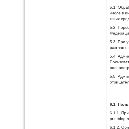
5.1. Обра
числе в и
таких сред
5.2. Перс
Федерации
5.3. При 
разглаше
5.4. Адм
Пользоват
распростр
5.5. Адми
отрицател
6.1. Пол
6.1.1. Пр
printblog.
6.1.2. Об