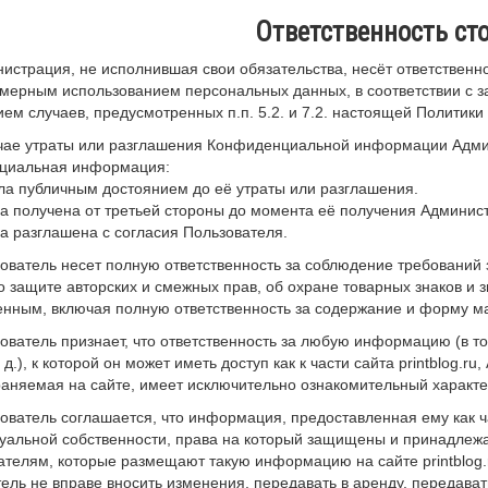
Ответственность ст
нистрация, не исполнившая свои обязательства, несёт ответственн
мерным использованием персональных данных, в соответствии с з
ем случаев, предусмотренных п.п. 5.2. и 7.2. настоящей Политик
учае утраты или разглашения Конфиденциальной информации Админ
циальная информация:
ала публичным достоянием до её утраты или разглашения.
ла получена от третьей стороны до момента её получения Админис
ла разглашена с согласия Пользователя.
зователь несет полную ответственность за соблюдение требований 
о защите авторских и смежных прав, об охране товарных знаков и 
нным, включая полную ответственность за содержание и форму м
зователь признает, что ответственность за любую информацию (в т
. д.), к которой он может иметь доступ как к части сайта printblog
аняемая на сайте, имеет исключительно ознакомительный характе
зователь соглашается, что информация, предоставленная ему как ча
уальной собственности, права на который защищены и принадлеж
телям, которые размещают такую информацию на сайте printblog.
ель не вправе вносить изменения, передавать в аренду, передават