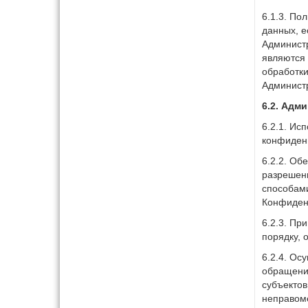
6.1.3. По
данных, е
Администр
являются 
обработки
Администр
6.2. Адм
6.2.1. Ис
конфиден
6.2.2. Об
разрешени
способами
Конфиден
6.2.3. Пр
порядку, 
6.2.4. Ос
обращения
субъектов
неправом