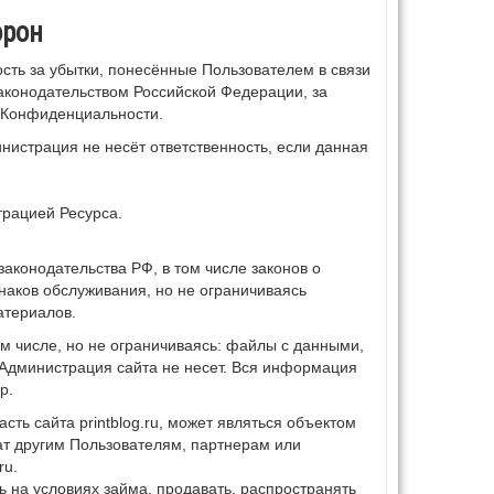
орон
ость за убытки, понесённые Пользователем в связи
аконодательством Российской Федерации, за
и Конфиденциальности.
истрация не несёт ответственность, если данная
трацией Ресурса.
законодательства РФ, в том числе законов о
знаков обслуживания, но не ограничиваясь
атериалов.
ом числе, но не ограничиваясь: файлы с данными,
.ru, Администрация сайта не несет. Вся информация
р.
сть сайта printblog.ru, может являться объектом
ат другим Пользователям, партнерам или
ru.
ь на условиях займа, продавать, распространять