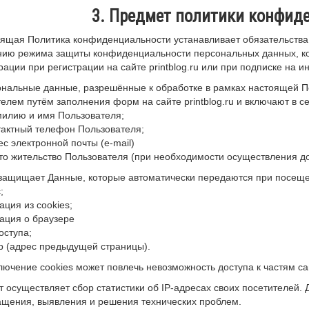
3. Предмет политики конфид
оящая Политика конфиденциальности устанавливает обязательств
ию режима защиты конфиденциальности персональных данных, ко
ации при регистрации на сайте printblog.ru или при подписке на 
ональные данные, разрешённые к обработке в рамках настоящей 
елем путём заполнения форм на сайте printblog.ru и включают в
милию и имя Пользователя;
нтактный телефон Пользователя;
ес электронной почты (e-mail)
сто жительство Пользователя (при необходимости осуществления до
 защищает Данные, которые автоматически передаются при посеще
;
ция из cookies;
ация о браузере
оступа;
 (адрес предыдущей страницы).
ключение cookies может повлечь невозможность доступа к частям с
йт осуществляет сбор статистики об IP-адресах своих посетителей
щения, выявления и решения технических проблем.