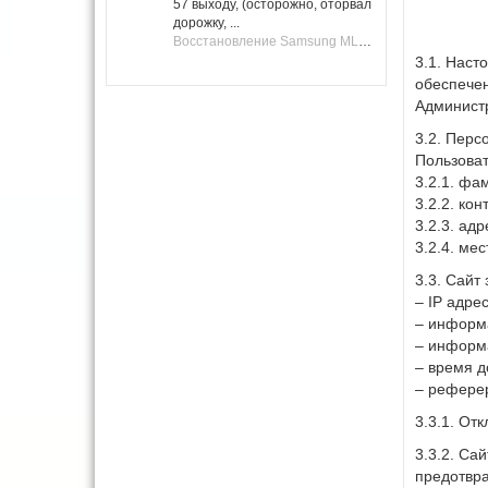
57 выходу, (осторожно, оторвал
дорожку, ...
Восстановление Samsung ML-1661, ML-1666 после не удачной прошивки.
3.1. Наст
обеспечен
Администр
3.2. Перс
Пользоват
3.2.1. фа
3.2.2. ко
3.2.3. адр
3.2.4. ме
3.3. Сайт
– IP адрес
– информа
– информ
– время д
– реферер
3.3.1. От
3.3.2. Са
предотвра