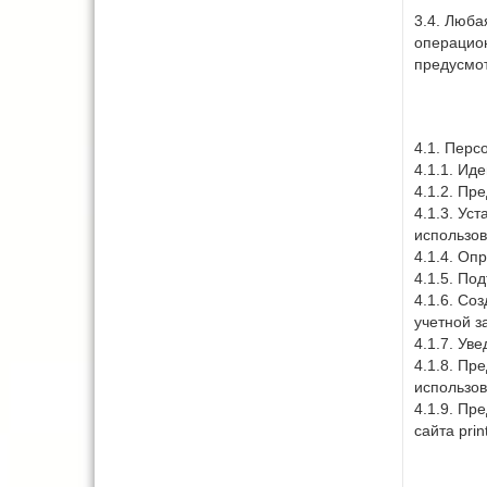
3.4. Люба
операцион
предусмот
4.1. Перс
4.1.1. Ид
4.1.2. Пр
4.1.3. Ус
использов
4.1.4. Оп
4.1.5. По
4.1.6. Со
учетной з
4.1.7. Ув
4.1.8. Пр
использов
4.1.9. Пр
сайта prin