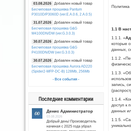
03.08.2026
Добавлен новый товар
Политика
Бесчиповая прошивка Pantum
P3010D/P3060D (ver.E.A.0.6, 2.A.0.5)
31.07.2026
Добавлен новый товар
Бесчиповая прошивка G&G
1.1 В на
M4100DN/DW (ver.G.3.0.3)
1.1.1. «
Ад
30.07.2026
Добавлен новый товар
которые о
Бесчиповая прошивка G&G
данных, с
P4100DN/DW (ver.G.3.0.3)
1.1.2. «П
30.07.2026
Добавлен новый товар
физическо
Бесчиповая прошивка Aurora AD220
(Spider2-MFP-DC-B) 128Mb, 256Mb
1.1.3. «О
использов
- Все события -
запись, с
(распрост
Последние комментарии
1.1.4. «
доступ к 
данных ил
Денис Администратор
03.08.2026
1.1.5. «С
Добрый день! Производитель
уникально
начиная с 2025 года убрал