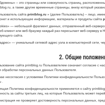
убдомены» – это страницы или совокупность страниц, расположенн
ntblog.ru, а также другие временные страницы, внизу который ука
ользователь сайта
printblog.ru
» (далее Пользователь) – лицо, име
ернет и использующее информацию, материалы и продукты сайта
p
ookies» — небольшой фрагмент данных, отправленный веб-серверо
еб-клиент или веб-браузер каждый раз пересылает веб-серверу в 
вующего сайта.
P-адрес» — уникальный сетевой адрес узла в компьютерной сети, че
2. Общие положен
льзование сайта printblog.ru Пользователем означает согласие с 
 обработки персональных данных Пользователя.
учае несогласия с условиями Политики конфиденциальности Пользо
u .
оящая Политика конфиденциальности применяется к сайту printblog.
нность за сайты третьих лиц, на которые Пользователь может перейт
нистрация не проверяет достоверность персональных данных, пре