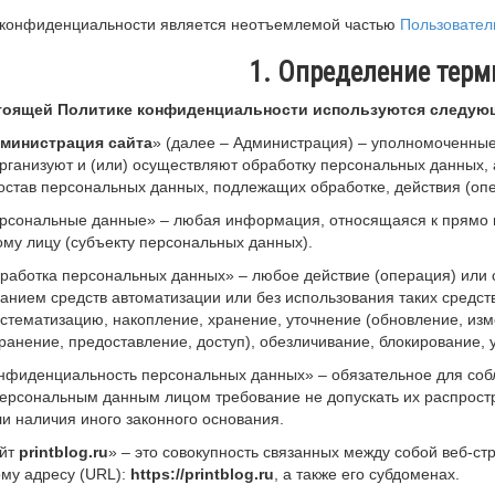
 конфиденциальности является неотъемлемой частью
Пользовател
1. Определение терм
стоящей Политике конфиденциальности используются следую
министрация сайта
» (далее – Администрация) – уполномоченные
рганизуют и (или) осуществляют обработку персональных данных,
остав персональных данных, подлежащих обработке, действия (о
ерсональные данные» – любая информация, относящаяся к прямо
му лицу (субъекту персональных данных).
бработка персональных данных» – любое действие (операция) или 
анием средств автоматизации или без использования таких средст
истематизацию, накопление, хранение, уточнение (обновление, изм
ранение, предоставление, доступ), обезличивание, блокирование,
Конфиденциальность персональных данных» – обязательное для с
персональным данным лицом требование не допускать их распрост
и наличия иного законного основания.
айт
printblog.ru
» – это совокупность связанных между собой веб-ст
му адресу (URL):
https://printblog.ru
, а также его субдоменах.