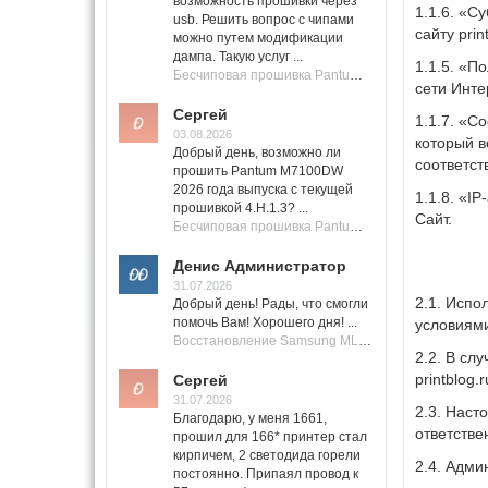
возможность прошивки через
1.1.6. «С
usb. Решить вопрос с чипами
сайту pri
можно путем модификации
дампа. Такую услуг ...
1.1.5. «П
Бесчиповая прошивка Pantum M7100 Series (M7100, M7108, M7102, M7103, M7105)
сети Инт
Сергей
1.1.7. «C
03.08.2026
который в
Добрый день, возможно ли
соответст
прошить Pantum M7100DW
2026 года выпуска с текущей
1.1.8. «I
прошивкой 4.H.1.3? ...
Сайт.
Бесчиповая прошивка Pantum M7100 Series (M7100, M7108, M7102, M7103, M7105)
Денис Администратор
31.07.2026
2.1. Испо
Добрый день! Рады, что смогли
помочь Вам! Хорошего дня! ...
условиями
Восстановление Samsung ML-1661, ML-1666 после не удачной прошивки.
2.2. В сл
printblog.r
Сергей
31.07.2026
2.3. Наст
Благодарю, у меня 1661,
ответстве
прошил для 166* принтер стал
кирпичем, 2 светодида горели
2.4. Адми
постоянно. Припаял провод к