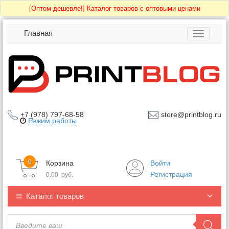
[Оптом дешевле!]
Каталог товаров с оптовыми ценами
Главная
Toggle
navigatio
+7 (978) 797-68-58
store@printblog.ru
Режим работы
0
Корзина
Войти
Регистрация
0.00
руб.
Каталог товаров