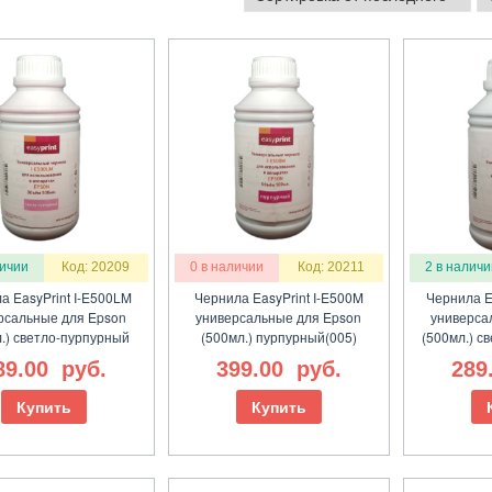
личии
Код: 20209
0 в наличии
Код: 20211
2 в наличи
а EasyPrint I-E500LM
Чернила EasyPrint I-E500M
Чернила E
рсальные для Epson
универсальные для Epson
универса
.) светло-пурпурный
(500мл.) пурпурный(005)
(500мл.) с
89.00
руб.
399.00
руб.
289
Купить
Купить