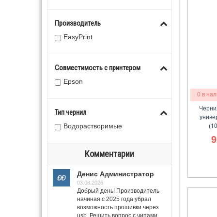
Производитель
EasyPrint
Совместимость с принтером
Epson
0 в на
Чернил
Тип чернил
униве
(1
Водорастворимые
9
Комментарии
Денис Администратор
03.08.2026
Добрый день! Производитель
начиная с 2025 года убрал
возможность прошивки через
usb. Решить вопрос с чипами