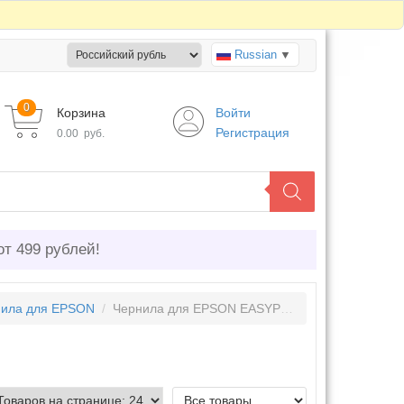
Russian
▼
0
Корзина
Войти
Регистрация
0.00
руб.
от 499 рублей!
ила для EPSON
/
Чернила для EPSON EASYPRINT