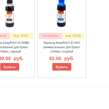
личии
Код: 20197
0 в наличии
Код: 20198
а EasyPrint I-E100BK
Чернила EasyPrint I-E100C
рсальные для Epson
универсальные для Epson
100мл.) черный
(100мл.) голубой
49.00
руб.
92.00
руб.
Купить
Купить