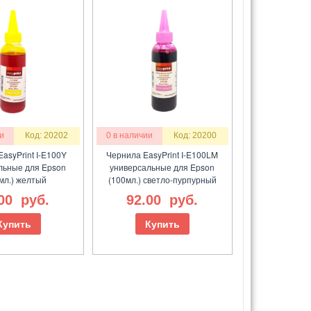
и
Код: 20202
0 в наличии
Код: 20200
asyPrint I-E100Y
Чернила EasyPrint I-E100LM
льные для Epson
универсальные для Epson
мл.) желтый
(100мл.) светло-пурпурный
.00
руб.
92.00
руб.
Купить
Купить