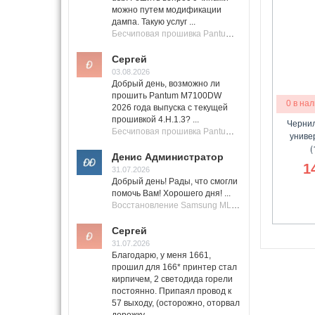
можно путем модификации
дампа. Такую услуг ...
Бесчиповая прошивка Pantum M7100 Series (M7100, M7108, M7102, M7103, M7105)
Сергей
03.08.2026
Добрый день, возможно ли
прошить Pantum M7100DW
0 в на
2026 года выпуска с текущей
прошивкой 4.H.1.3? ...
Чернил
Бесчиповая прошивка Pantum M7100 Series (M7100, M7108, M7102, M7103, M7105)
униве
(
Денис Администратор
1
31.07.2026
Добрый день! Рады, что смогли
помочь Вам! Хорошего дня! ...
Восстановление Samsung ML-1661, ML-1666 после не удачной прошивки.
Сергей
31.07.2026
Благодарю, у меня 1661,
прошил для 166* принтер стал
кирпичем, 2 светодида горели
постоянно. Припаял провод к
57 выходу, (осторожно, оторвал