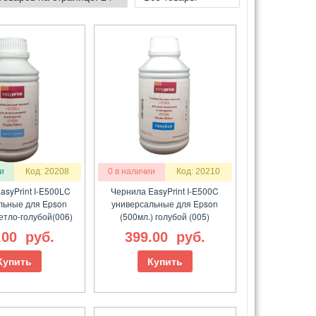
и
Код: 20208
0 в наличии
Код: 20210
asyPrint I-E500LC
Чернила EasyPrint I-E500C
льные для Epson
универсальные для Epson
ветло-голубой(006)
(500мл.) голубой (005)
.00
руб.
399.00
руб.
Купить
Купить