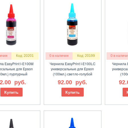
личии
Код: 20201
0 в наличии
Код: 20199
0 в наличи
а EasyPrint I-E100M
Чернила EasyPrint I-E100LC
Чернила E
рсальные для Epson
универсальные для Epson
универса
00мл.) пурпурный
(100мл.) светло-голубой
(100
2.00
руб.
92.00
руб.
92
Купить
Купить