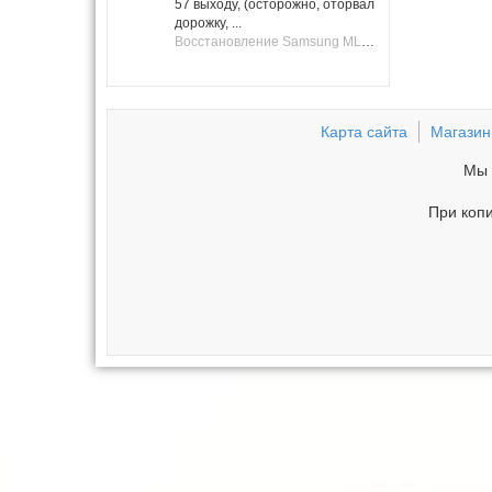
57 выходу, (осторожно, оторвал
дорожку, ...
Восстановление Samsung ML-1661, ML-1666 после не удачной прошивки.
Карта сайта
Магазин
Мы 
При копи