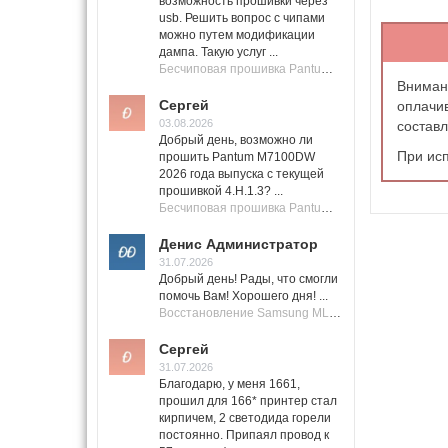
возможность прошивки через
usb. Решить вопрос с чипами
можно путем модификации
дампа. Такую услуг ...
Бесчиповая прошивка Pantum M7100 Series (M7100, M7108, M7102, M7103, M7105)
Вниман
Сергей
оплачив
03.08.2026
составл
Добрый день, возможно ли
При исп
прошить Pantum M7100DW
2026 года выпуска с текущей
прошивкой 4.H.1.3? ...
Бесчиповая прошивка Pantum M7100 Series (M7100, M7108, M7102, M7103, M7105)
Денис Администратор
31.07.2026
Добрый день! Рады, что смогли
помочь Вам! Хорошего дня! ...
Восстановление Samsung ML-1661, ML-1666 после не удачной прошивки.
Сергей
31.07.2026
Благодарю, у меня 1661,
прошил для 166* принтер стал
кирпичем, 2 светодида горели
постоянно. Припаял провод к