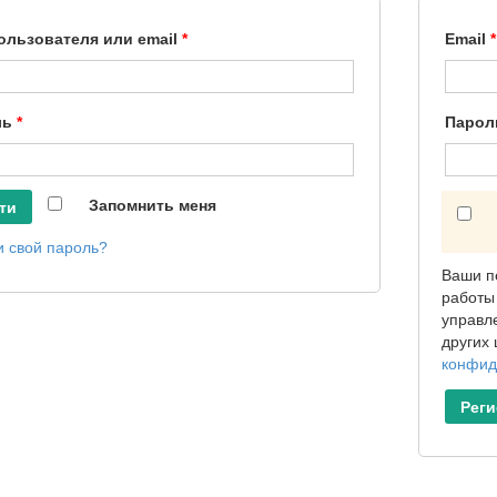
ользователя или email
*
Email
*
ль
*
Паро
Запомнить меня
ти
 свой пароль?
Ваши п
работы 
управл
других
конфид
Рег