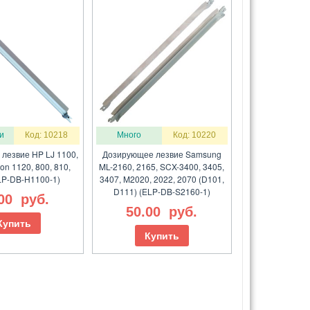
и
Код: 10218
Много
Код: 10220
лезвие HP LJ 1100,
Дозирующее лезвие Samsung
on 1120, 800, 810,
ML-2160, 2165, SCX-3400, 3405,
LP-DB-H1100-1)
3407, M2020, 2022, 2070 (D101,
D111) (ELP-DB-S2160-1)
.00
руб.
50.00
руб.
Купить
Купить