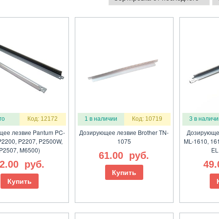
го
Код: 12172
1 в наличии
Код: 10719
3 в наличи
ее лезвие Pantum PC-
Дозирующее лезвие Brother TN-
Дозирующе
P2200, P2207, P2500W,
1075
ML-1610, 161
P2507, M6500)
EL
61.00
руб.
2.00
руб.
49
Купить
Купить