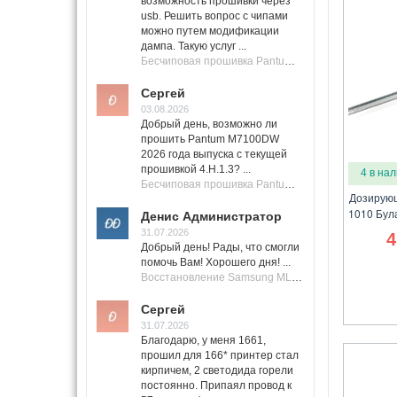
возможность прошивки через
usb. Решить вопрос с чипами
можно путем модификации
дампа. Такую услуг ...
Бесчиповая прошивка Pantum M7100 Series (M7100, M7108, M7102, M7103, M7105)
Сергей
03.08.2026
Добрый день, возможно ли
прошить Pantum M7100DW
2026 года выпуска с текущей
прошивкой 4.H.1.3? ...
4 в на
Бесчиповая прошивка Pantum M7100 Series (M7100, M7108, M7102, M7103, M7105)
Дозирующ
1010 Бул
Денис Администратор
31.07.2026
4
Добрый день! Рады, что смогли
помочь Вам! Хорошего дня! ...
Восстановление Samsung ML-1661, ML-1666 после не удачной прошивки.
Сергей
31.07.2026
Благодарю, у меня 1661,
прошил для 166* принтер стал
кирпичем, 2 светодида горели
постоянно. Припаял провод к