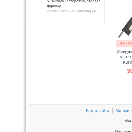
57 выходу, (осторожно, оторвал
дорожку, ...
Восстановление Samsung ML-1661, ML-1666 после не удачной прошивки.
0 в на
Дозирую
ML-151
KURO
3
Карта сайта
Магазин
Мы 