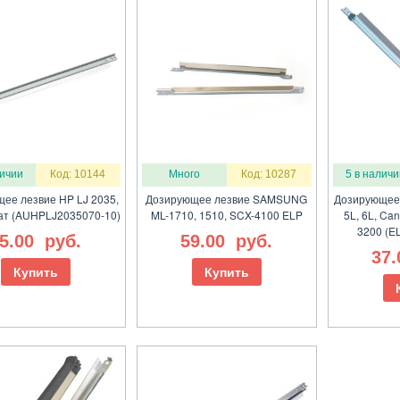
личии
Код: 10144
Много
Код: 10287
5 в наличи
ее лезвие HP LJ 2035,
Дозирующее лезвие SAMSUNG
Дозирующее 
ат (AUHPLJ2035070-10)
ML-1710, 1510, SCX-4100 ELP
5L, 6L, Can
3200 (E
5.00
руб.
59.00
руб.
37
Купить
Купить