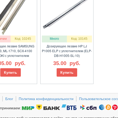
личии
Код: 10245
Много
Код: 10145
щее лезвие SAMSUNG
Дозирующее лезвие HP LJ
0, ML-1710, SCX-4100
P1005 ELP с уплотнителем (ELP-
KI с уплотнителем
DB-H1005-SL-10)
05.00
руб.
35.00
руб.
Купить
Купить
Блог
Политика конфиденциальности
Пользовательское со
принимаем: