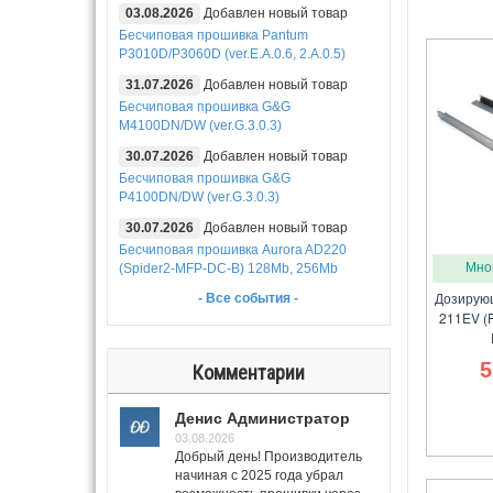
03.08.2026
Добавлен новый товар
Бесчиповая прошивка Pantum
P3010D/P3060D (ver.E.A.0.6, 2.A.0.5)
31.07.2026
Добавлен новый товар
Бесчиповая прошивка G&G
M4100DN/DW (ver.G.3.0.3)
30.07.2026
Добавлен новый товар
Бесчиповая прошивка G&G
P4100DN/DW (ver.G.3.0.3)
30.07.2026
Добавлен новый товар
Бесчиповая прошивка Aurora AD220
Мно
(Spider2-MFP-DC-B) 128Mb, 256Mb
Дозирующ
- Все события -
211EV (
5
Комментарии
Денис Администратор
03.08.2026
Добрый день! Производитель
начиная с 2025 года убрал