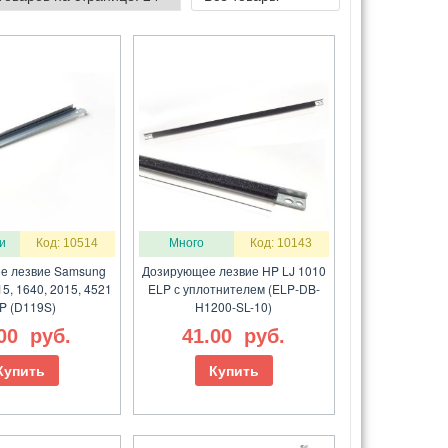
и
Код: 10514
Много
Код: 10143
е лезвие Samsung
Дозирующее лезвие HP LJ 1010
5, 1640, 2015, 4521
ELP с уплотнителем (ELP-DB-
P (D119S)
H1200-SL-10)
.00
руб.
41.00
руб.
Купить
Купить