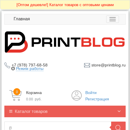
[Оптом дешевле!]
Каталог товаров с оптовыми ценами
Главная
Toggle
navigatio
+7 (978) 797-68-58
store@printblog.ru
Режим работы
0
Корзина
Войти
Регистрация
0.00
руб.
Каталог товаров