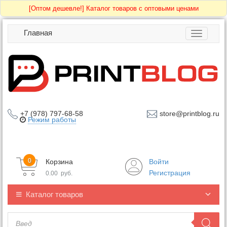
[Оптом дешевле!]
Каталог товаров с оптовыми ценами
Главная
Toggle
navigatio
+7 (978) 797-68-58
store@printblog.ru
Режим работы
0
Корзина
Войти
Регистрация
0.00
руб.
Каталог товаров