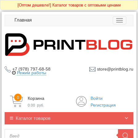
[Оптом дешевле!]
Каталог товаров с оптовыми ценами
Главная
Toggle
navigatio
+7 (978) 797-68-58
store@printblog.ru
Режим работы
0
Корзина
Войти
Регистрация
0.00
руб.
Каталог товаров