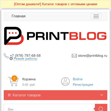
[Оптом дешевле!]
Каталог товаров с оптовыми ценами
Главная
Toggle
navigatio
+7 (978) 797-68-58
store@printblog.ru
Режим работы
0
Корзина
Войти
Регистрация
0.00
руб.
Каталог товаров