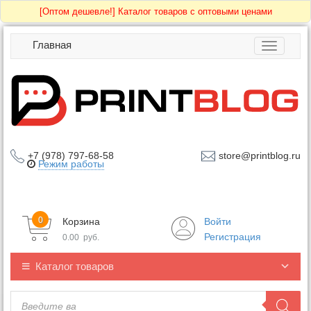
[Оптом дешевле!]
Каталог товаров с оптовыми ценами
Главная
Toggle
navigatio
+7 (978) 797-68-58
store@printblog.ru
Режим работы
0
Корзина
Войти
Регистрация
0.00
руб.
Каталог товаров