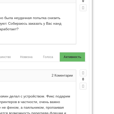
0
но была неудачная попытка снизить
вуют. Собираюсь заказать у Вас нанд
аработает?
шинство
Новизна
Голоса
Активность
2
Коментарии
0
озяин делал с устройством. Фикс подарим
принтеров в частности, очень важно
е не феном, а паяльником, пропаивая
ается возможность перегрева флешки и