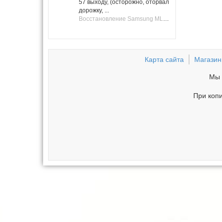
57 выходу, (осторожно, оторвал
дорожку, ...
Восстановление Samsung ML-1661, ML-1666 после не удачной прошивки.
Карта сайта
Магазин
Мы 
При копи