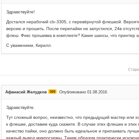
Здравствуйте!
Достался нерабочий clx-3305, с перевёрнутой флешкой. Вероят
версию и прошить. После перепайки не запустился, 24в отсутст
флеш. Фикс прошивка в комплекте? Какие шансы, что принтер з
С уважением, Кирилл.
Стар
Афанасий Желудков
369
Опубликовано 01.08.2016
Здравствуйте.
Тут сложный вопрос, неизвестно, что предыдущий мастер или х
к флешке, доставим куда скажите. В случае этих флешек и этих 
качество пайки, оно должно быть идеальное и припаивать лучш
каждый вывод микросхемы. Таким образом практически исключ