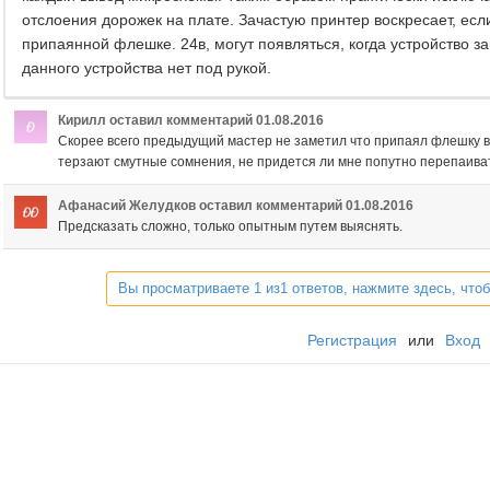
отслоения дорожек на плате. Зачастую принтер воскресает, есл
припаянной флешке. 24в, могут появляться, когда устройство запу
данного устройства нет под рукой.
Кирилл
оставил комментарий
01.08.2016
Скорее всего предыдущий мастер не заметил что припаял флешку вв
терзают смутные сомнения, не придется ли мне попутно перепаива
Афанасий Желудков
оставил комментарий
01.08.2016
Предсказать сложно, только опытным путем выяснять.
Вы просматриваете 1 из1 ответов, нажмите здесь, что
Регистрация
или
Вход