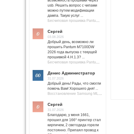
возможность прошивки через
usb. Решить вопрос с чипами
можно путем модификации
дампа. Такую услуг ...
Бесчиповая прошивка Pantum M7100 Series (M7100, M7108, M7102, M7103, M7105)
Сергей
03.08.2026
Добрый день, возможно ли
прошить Pantum M7100DW
2026 года выпуска с текущей
прошивкой 4.H.1.3? ...
Бесчиповая прошивка Pantum M7100 Series (M7100, M7108, M7102, M7103, M7105)
Денис Администратор
31.07.2026
Добрый день! Рады, что смогли
помочь Вам! Хорошего дня! ...
Восстановление Samsung ML-1661, ML-1666 после не удачной прошивки.
Сергей
31.07.2026
Благодарю, у меня 1661,
прошил для 166* принтер стал
кирпичем, 2 светодида горели
постоянно. Припаял провод к