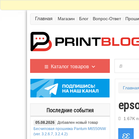
Главная
Магазин
Блог
Вопрос-Ответ
Проши
Каталог товаров
Главна
epso
Последние события
1.67K 
05.08.2026
Добавлен новый товар
Бесчиповая прошивка Pantum M6550NW
(ver. 3.2.6.7, 3.2.4.2)