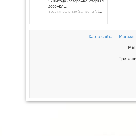
57 выходу, (осторожно, оторвал
дорожку, ...
Восстановление Samsung ML-1661, ML-1666 после не удачной прошивки.
Карта сайта
Магазин
Мы 
При копи