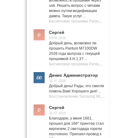
возможность прошивки через
usb. Решить вопрос с чипами
можно путем модификации
дампа. Такую услуг ...
Бесчиповая прошивка Pantum M7100 Series (M7100, M7108, M7102, M7103, M7105)
Сергей
03.08.2026
Добрый день, возможно ли
прошить Pantum M7100DW
2026 года выпуска с текущей
прошивкой 4.H.1.3? ...
Бесчиповая прошивка Pantum M7100 Series (M7100, M7108, M7102, M7103, M7105)
Денис Администратор
31.07.2026
Добрый день! Рады, что смогли
помочь Вам! Хорошего дня! ...
Восстановление Samsung ML-1661, ML-1666 после не удачной прошивки.
Сергей
31.07.2026
Благодарю, у меня 1661,
прошил для 166* принтер стал
кирпичем, 2 светодида горели
постоянно. Припаял провод к