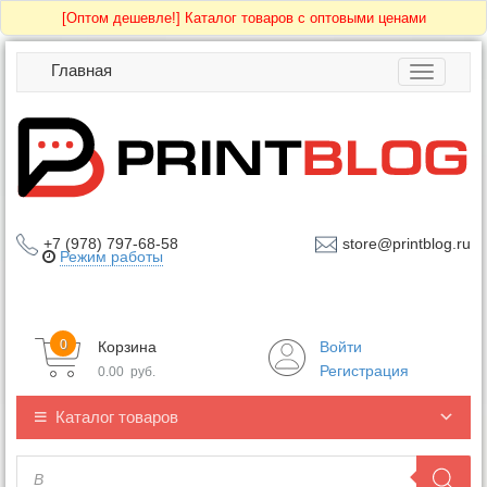
[Оптом дешевле!]
Каталог товаров с оптовыми ценами
Главная
Toggle
navigatio
+7 (978) 797-68-58
store@printblog.ru
Режим работы
0
Корзина
Войти
Регистрация
0.00
руб.
Каталог товаров