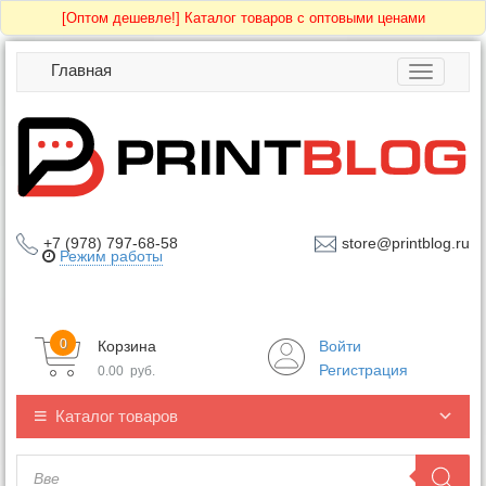
[Оптом дешевле!]
Каталог товаров с оптовыми ценами
Главная
Toggle
navigatio
+7 (978) 797-68-58
store@printblog.ru
Режим работы
0
Корзина
Войти
Регистрация
0.00
руб.
Каталог товаров