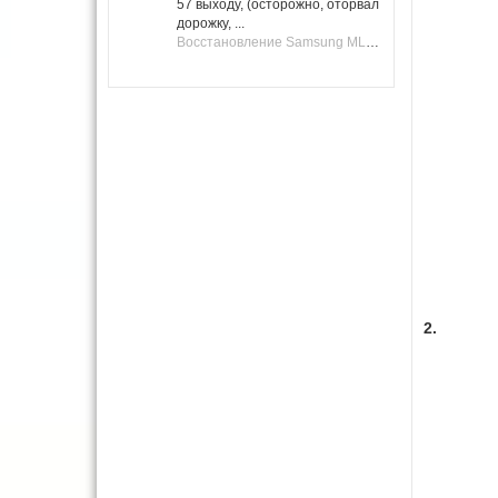
57 выходу, (осторожно, оторвал
дорожку, ...
Восстановление Samsung ML-1661, ML-1666 после не удачной прошивки.
2.