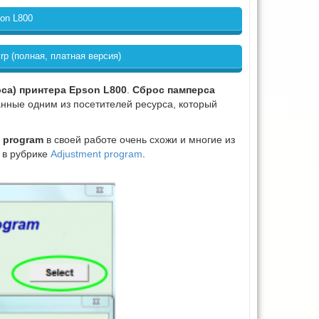
on L800
rp (полная, платная версия)
са) принтера Epson L800
.
Сброс памперса
анные одним из посетителей ресурса, который
t program
в своей работе очень схожи и многие из
 в рубрике
Adjustment program
.