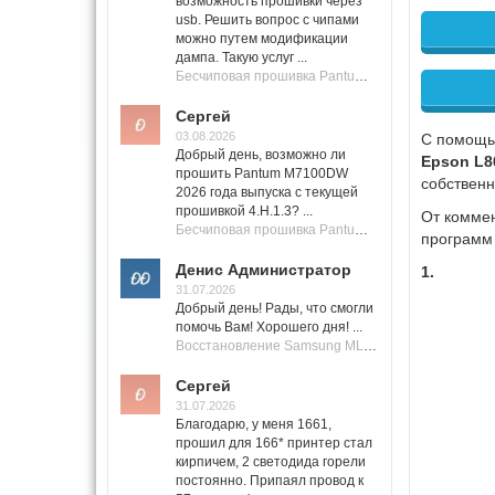
возможность прошивки через
usb. Решить вопрос с чипами
можно путем модификации
дампа. Такую услуг ...
Бесчиповая прошивка Pantum M7100 Series (M7100, M7108, M7102, M7103, M7105)
Сергей
03.08.2026
С помощь
Добрый день, возможно ли
Epson L8
прошить Pantum M7100DW
собствен
2026 года выпуска с текущей
прошивкой 4.H.1.3? ...
От коммен
Бесчиповая прошивка Pantum M7100 Series (M7100, M7108, M7102, M7103, M7105)
программ
Денис Администратор
1.
31.07.2026
Добрый день! Рады, что смогли
помочь Вам! Хорошего дня! ...
Восстановление Samsung ML-1661, ML-1666 после не удачной прошивки.
Сергей
31.07.2026
Благодарю, у меня 1661,
прошил для 166* принтер стал
кирпичем, 2 светодида горели
постоянно. Припаял провод к