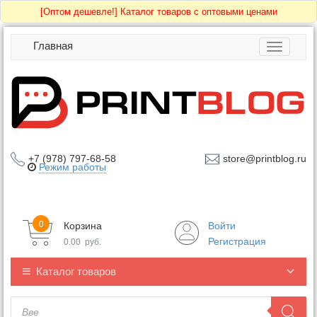
[Оптом дешевле!]
Каталог товаров с оптовыми ценами
Главная
Toggle
navigatio
+7 (978) 797-68-58
store@printblog.ru
Режим работы
0
Корзина
Войти
Регистрация
0.00
руб.
Каталог товаров