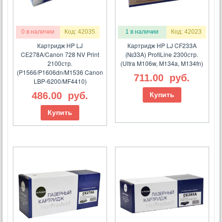
0 в наличии
Код: 42035
1 в наличии
Код: 42023
Картридж HP LJ
Картридж HP LJ CF233A
CE278A/Canon 728 NV Print
(№33A) ProfiLine 2300стр.
2100стр.
(Ultra M106w, M134a, M134fn)
(P1566/P1606dn/M1536 Canon
711.00
руб.
LBP-6200/MF4410)
486.00
руб.
Купить
Купить