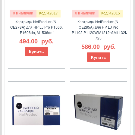
0 в наличии
Код: 42017
0 в наличии
Код: 42015
Картридж NetProduct (N-
Картридж NetProduct (N-
CE278A) для HP LJ Pro P1566,
CE285A) для HP LJ Pro
P1606dn, M1536dnf
P1102,P1120W,M1212nf,M1132MFP,
725
494.00
руб.
586.00
руб.
Купить
Купить