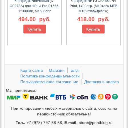
Картридж NetProduct (N-
Картридж HP LJ CF218A NV
CE278A) для HP LJ Pro P1566,
Print, 1400cтр. (M104a/w MFP
P1606dn, M1536dnf
M132nw/fw/fp/snw)
494.00
руб.
418.00
руб.
Купить
Купить
Карта сайта
Магазин
Блог
Политика конфиденциальности
Пользовательское соглашение
Доставка и оплата
Мы принимаем:
При копировании любых материалов с сайта, ссылка на
первоисточник обязательна!
Тел.:
+7 (978) 797-68-58,
E-mail:
store@printblog.ru