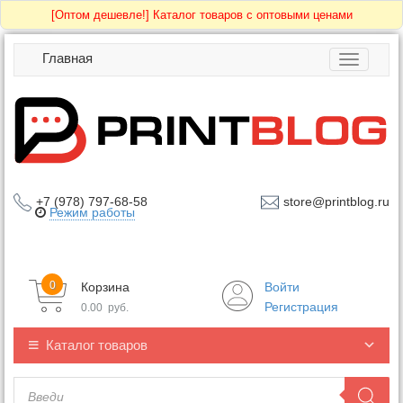
[Оптом дешевле!]
Каталог товаров с оптовыми ценами
Главная
Toggle
navigatio
+7 (978) 797-68-58
store@printblog.ru
Режим работы
0
Корзина
Войти
Регистрация
0.00
руб.
Каталог товаров