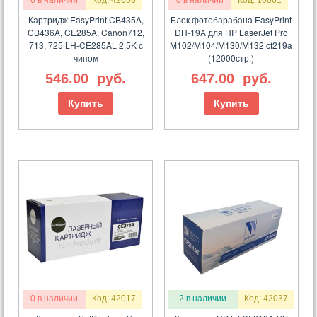
0 в наличии
Код: 42056
0 в наличии
Код: 10661
Картридж EasyPrint CB435A,
Блок фотобарабана EasyPrint
CB436A, CE285A, Canon712,
DH-19A для HP LaserJet Pro
713, 725 LH-CE285AL 2.5K с
M102/M104/M130/M132 cf219a
чипом
(12000стр.)
546.00
руб.
647.00
руб.
Купить
Купить
0 в наличии
Код: 42017
2 в наличии
Код: 42037