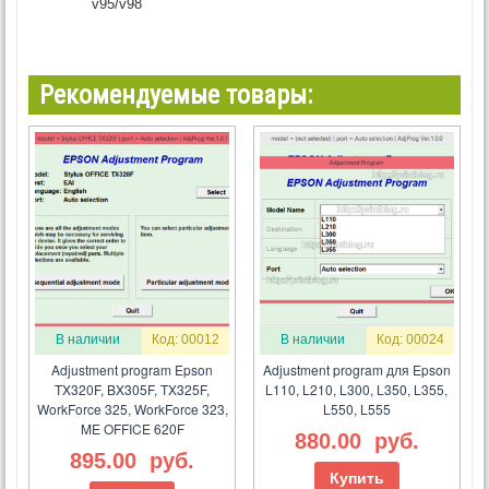
v95/v98
Рекомендуемые товары:
В наличии
Код: 00012
В наличии
Код: 00024
Adjustment program Epson
Adjustment program для Epson
TX320F, BX305F, TX325F,
L110, L210, L300, L350, L355,
WorkForce 325, WorkForce 323,
L550, L555
ME OFFICE 620F
880.00
руб.
895.00
руб.
Купить