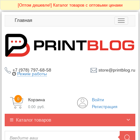
[Оптом дешевле!]
Каталог товаров с оптовыми ценами
Главная
Toggle
navigatio
+7 (978) 797-68-58
store@printblog.ru
Режим работы
0
Корзина
Войти
Регистрация
0.00
руб.
Каталог товаров