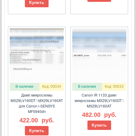
Купить
В наличии
Код: 00034
В наличии
Код: 00033
Дамп микросхемы
Canon iR 1133 дамп
MX29LV160DT \ MX29LV160AT
микросхемы MX29LV160DT \
для Canon i-SENSYS
MX29LV160AT
MF5940dn
482.00
руб.
422.00
руб.
Купить
Купить