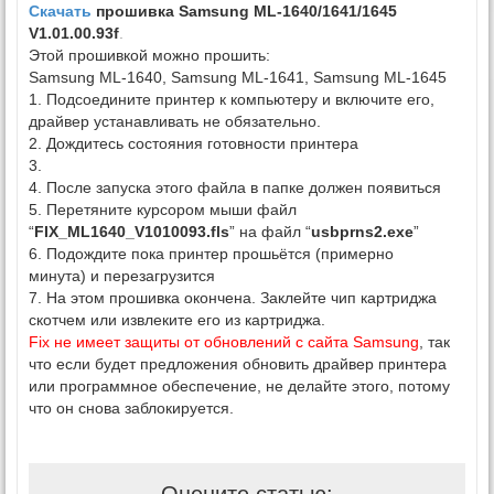
Скачать
прошивка Samsung ML-1640/1641/1645
V1.01.00.93f
.
Этой прошивкой можно прошить:
Samsung ML-1640, Samsung ML-1641, Samsung ML-1645
1. Подсоедините принтер к компьютеру и включите его,
драйвер устанавливать не обязательно.
2. Дождитесь состояния готовности принтера
3.
4. После запуска этого файла в папке должен появиться
5. Перетяните курсором мыши файл
“
FIX_ML1640_V1010093.fls
” на файл “
usbprns2.exe
”
6. Подождите пока принтер прошьётся (примерно
минута) и перезагрузится
7. На этом прошивка окончена. Заклейте чип картриджа
скотчем или извлеките его из картриджа.
Fix не имеет защиты от обновлений с сайта Samsung
, так
что если будет предложения обновить драйвер принтера
или программное обеспечение, не делайте этого, потому
что он снова заблокируется.
Оцените статью: