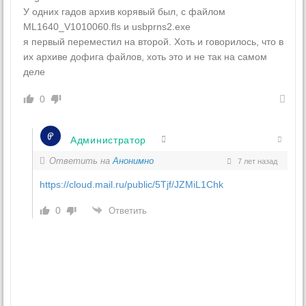
У одних гадов архив корявый был, с файлом
ML1640_V1010060.fls и usbprns2.exe
я первый переместил на второй. Хоть и говорилось, что в
их архиве дофига файлов, хоть это и не так на самом
деле
0
Администратор
Ответить на
Анонимно
7 лет назад
https://cloud.mail.ru/public/5Tjf/JZMiL1Chk
0
Ответить