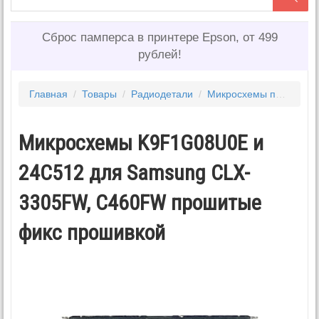
Сброс памперса в принтере Epson, от 499
рублей!
Главная
/
Товары
/
Радиодетали
/
Микросхемы прошитые для принтеров
Микросхемы K9F1G08U0E и
24C512 для Samsung CLX-
3305FW, C460FW прошитые
фикс прошивкой