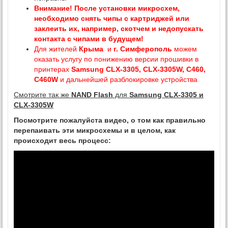
Внимание! После установки микросхем,
необходимо снять чипы с картриджей или
заклеить их, например, скотчем и недопускать
контакта с чипами в будущем!
Для жителей
Крыма
и
г. Симферополь
можем
оказать услугу по понижению версии прошивки в
принтерах
Samsung CLX-3305, CLX-3305W, C460,
C460W
и дальнейшей разблокировке устройства
Смотрите так же
NAND Flash
для
Samsung CLX-3305 и
CLX-3305W
Посмотрите пожалуйста видео, о том как правильно
перепаивать эти микросхемы и в целом, как
происходит весь процесс: