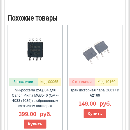
Похожие товары
6 в наличии
Код: 00065
0 в наличии
Код: 10160
Микросхема 25Q064 для
Транзисторная пара C6017 и
Canon Pixma MG3540 (QM7-
A2169
4033 (4035)) с сброшенным
149.00
руб.
счетчиком памперса
399.00
руб.
Купить
Купить