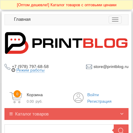
[Оптом дешевле!]
Каталог товаров с оптовыми ценами
Главная
Toggle
navigatio
+7 (978) 797-68-58
store@printblog.ru
Режим работы
0
Корзина
Войти
Регистрация
0.00
руб.
Каталог товаров