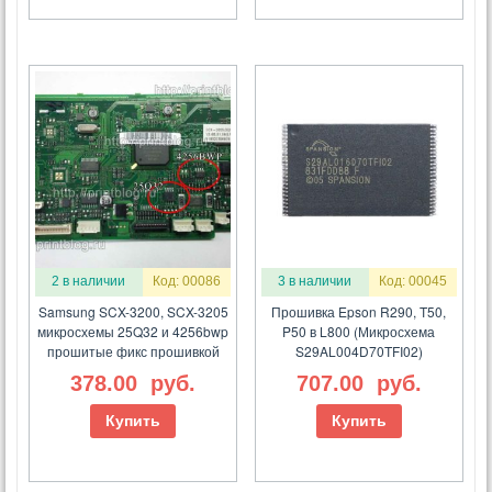
2 в наличии
Код: 00086
3 в наличии
Код: 00045
Samsung SCX-3200, SCX-3205
Прошивка Epson R290, T50,
микросхемы 25Q32 и 4256bwp
P50 в L800 (Микросхема
прошитые фикс прошивкой
S29AL004D70TFI02)
378.00
руб.
707.00
руб.
Купить
Купить