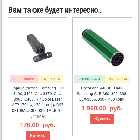
Вам также будет интересно…
0 в наличии
Код: 10694
2 в наличии
Код: 10834
Шарнир (петля) Samsung SCX-
Фотобарабан CLT-R406
3400, 3405, CLX-3170, CLX-
Samsung CLP-360, 365, 368,
3305, С480, HP Color Laser
CLX-3305, 3307, 460 совм.
MFP 179fnw, 178 (1 шт) (JC97-
1 960.00
руб.
03190A, JC97-03191A, JC97-
04194A)
Купить
176.00
руб.
Купить