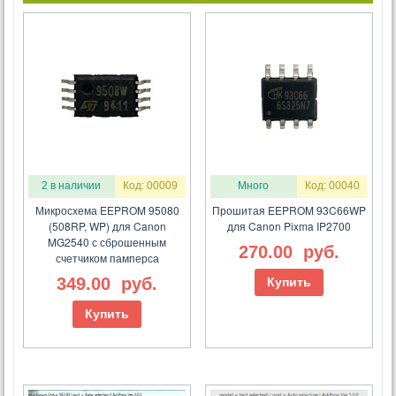
2 в наличии
Код: 00009
Много
Код: 00040
Микросхема EEPROM 95080
Прошитая EEPROM 93C66WP
(508RP, WP) для Canon
для Canon Pixma IP2700
MG2540 с сброшенным
270.00
руб.
счетчиком памперса
349.00
руб.
Купить
Купить