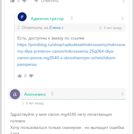
Ответить
0
Администратор
Ответить на
Елена с
5 лет назад
Есть, доступны к заказу по ссылке
https://printblog.ru/shop/radiodetali/mikrosxemy/mikrosxe
my-dlya-printerov-canon/mikrosxema-25q064-dlya-
canon-pixma-mg3540-s-sbroshennym-schetchikom-
pampersa
0
Анонимно
5 лет назад
Здраствуйте у мня canon mg4240 нету печатающих
головок
Хочу пользоваться только сканером , но вылащит ошибка