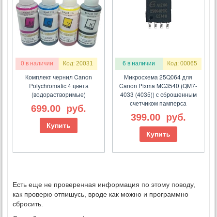
0 в наличии
Код: 20031
6 в наличии
Код: 00065
Комплект чернил Canon
Микросхема 25Q064 для
Polychromatic 4 цвета
Canon Pixma MG3540 (QM7-
(водорастворимые)
4033 (4035)) с сброшенным
счетчиком памперса
699.00
руб.
399.00
руб.
Купить
Купить
Есть еще не проверенная информация по этому поводу,
как проверю отпишусь, вроде как можно и программно
сбросить.