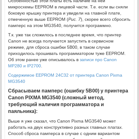
Особенностью этой платы есть наличие на ней
микросхемы EEPROM в лицевой части. Т.е. если вы сняли
боковую крышку принтера и увидели на главной плате,
отмеченную выше EEPROM (
Рис. 7
), скорее всего сбросить
памперс на этом MG3540, получится программно.
Т.к. уже так сложилось в последнее время, что принтер
Canon не всегда получается запустить в сервисном
режиме, для сброса ошибки 5B00, в таком случае
приходилось прошивать программатором туже EEPROM.
Об этом ранее уже описывалось в
записи про Canon
MP280 и IP2700
.
Содержимое EEPROM 24C32 от принтера Canon Pixma
MG3540
Сбрасываем памперс (ошибку 5B00) у принтера
Canon PIXMA MG3540 (сложный метод,
требующий наличия программатора и
паяльника):
Выше я уже сказал, что Canon Pixma MG3540 может
работать на двух конструктивно разных главных платах.
Способ сброса памперса в случае с одним вариантом