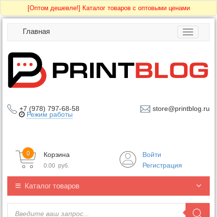
[Оптом дешевле!]
Каталог товаров с оптовыми ценами
Главная
Toggle
navigatio
+7 (978) 797-68-58
store@printblog.ru
Режим работы
0
Корзина
Войти
Регистрация
0.00
руб.
Каталог товаров