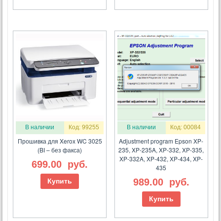
В наличии
Код: 99255
В наличии
Код: 00084
Прошивка для Xerox WC 3025
Adjustment program Epson XP-
(BI – без факса)
235, XP-235A, XP-332, XP-335,
XP-332A, XP-432, XP-434, XP-
699.00
руб.
435
989.00
руб.
Купить
Купить