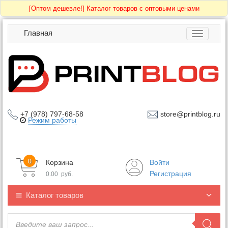
[Оптом дешевле!]
Каталог товаров с оптовыми ценами
Главная
Toggle
navigatio
+7 (978) 797-68-58
store@printblog.ru
Режим работы
0
Корзина
Войти
Регистрация
0.00
руб.
Каталог товаров