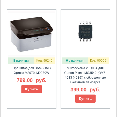
В наличии
Код: 99245
6 в наличии
Код: 00065
Прошивка для SAMSUNG
Микросхема 25Q064 для
Xpress M2070, M2070W
Canon Pixma MG3540 (QM7-
4033 (4035)) с сброшенным
799.00
руб.
счетчиком памперса
399.00
руб.
Купить
Купить