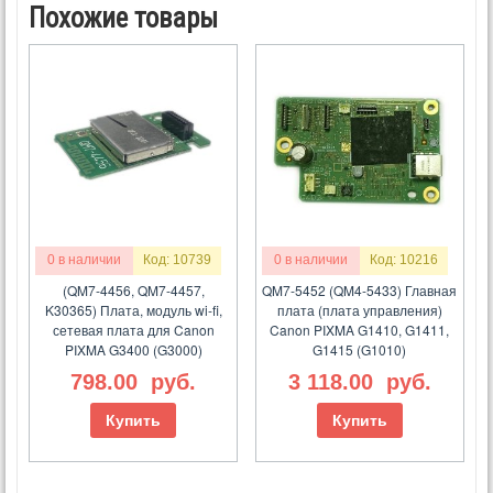
Похожие товары
0 в наличии
Код: 10739
0 в наличии
Код: 10216
(QM7-4456, QM7-4457,
QM7-5452 (QM4-5433) Главная
K30365) Плата, модуль wi-fi,
плата (плата управления)
сетевая плата для Canon
Canon PIXMA G1410, G1411,
PIXMA G3400 (G3000)
G1415 (G1010)
798.00
руб.
3 118.00
руб.
Купить
Купить