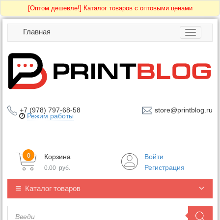
[Оптом дешевле!]
Каталог товаров с оптовыми ценами
Главная
Toggle
navigatio
+7 (978) 797-68-58
store@printblog.ru
Режим работы
0
Корзина
Войти
Регистрация
0.00
руб.
Каталог товаров