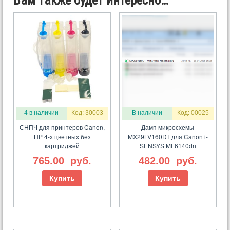
Вам также будет интересно…
4 в наличии
Код: 30003
В наличии
Код: 00025
СНПЧ для принтеров Canon,
Дамп микросхемы
HP 4-х цветных без
MX29LV160DT для Canon i-
картриджей
SENSYS MF6140dn
765.00
руб.
482.00
руб.
Купить
Купить