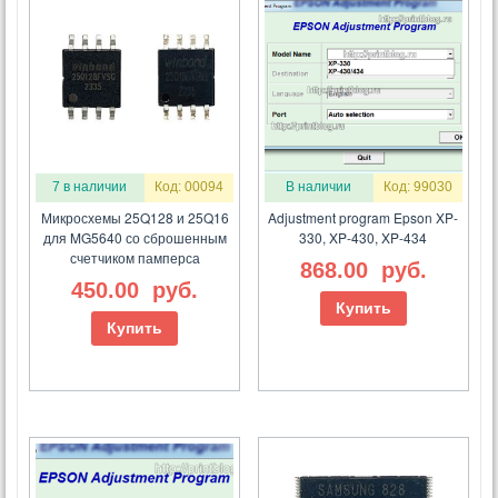
7 в наличии
Код: 00094
В наличии
Код: 99030
Микросхемы 25Q128 и 25Q16
Adjustment program Epson XP-
для MG5640 со сброшенным
330, XP-430, XP-434
счетчиком памперса
868.00
руб.
450.00
руб.
Купить
Купить