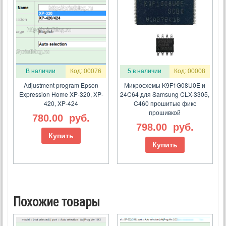
В наличии
Код: 00076
5 в наличии
Код: 00008
Adjustment program Epson
Микросхемы K9F1G08U0E и
Expression Home XP-320, XP-
24C64 для Samsung CLX-3305,
420, XP-424
C460 прошитые фикс
прошивкой
780.00
руб.
798.00
руб.
Купить
Купить
Похожие товары