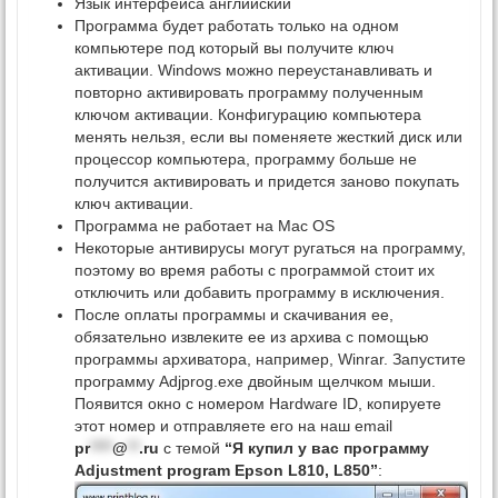
Язык интерфейса английский
Программа будет работать только на одном
компьютере под который вы получите ключ
активации. Windows можно переустанавливать и
повторно активировать программу полученным
ключом активации. Конфигурацию компьютера
менять нельзя, если вы поменяете жесткий диск или
процессор компьютера, программу больше не
получится активировать и придется заново покупать
ключ активации.
Программа не работает на Mac OS
Некоторые антивирусы могут ругаться на программу,
поэтому во время работы с программой стоит их
отключить или добавить программу в исключения.
После оплаты программы и скачивания ее,
обязательно извлеките ее из архива с помощью
программы архиватора, например, Winrar. Запустите
программу Adjprog.exe двойным щелчком мыши.
Появится окно с номером Hardware ID, копируете
этот номер и отправляете его на наш email
pr
****
@
**
.ru
с темой
“Я купил у вас программу
Adjustment program Epson L810, L850”
: