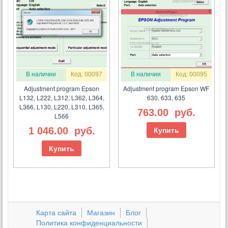
В наличии
Код: 00097
В наличии
Код: 00095
Adjustment program Epson
Adjustment program Epson WF
L132, L222, L312, L362, L364,
630, 633, 635
L366, L130, L220, L310, L365,
763.00
руб.
L566
1 046.00
руб.
Купить
Купить
Карта сайта
Магазин
Блог
Политика конфиденциальности