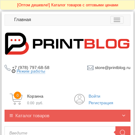
[Оптом дешевле!]
Каталог товаров с оптовыми ценами
Главная
Toggle
navigatio
+7 (978) 797-68-58
store@printblog.ru
Режим работы
0
Корзина
Войти
Регистрация
0.00
руб.
Каталог товаров