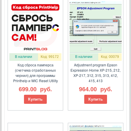
В наличии
Код: 99172
В наличии
Код: 00079
Код сброса памперса
Adjustment program Epson
(счетчика отработанных
Expression Home XP-215, 212,
чернил) для программы
XP-217, 312, 315, 313, 412,
Printhelp и WIC Reset Utility
415, 413
699.00
руб.
964.00
руб.
Купить
Купить