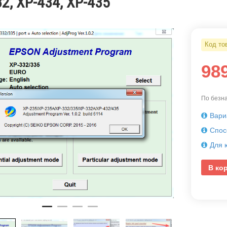
2, XP-434, XP-435
Код то
98
По безна
Вари
Спос
Для 
В ко