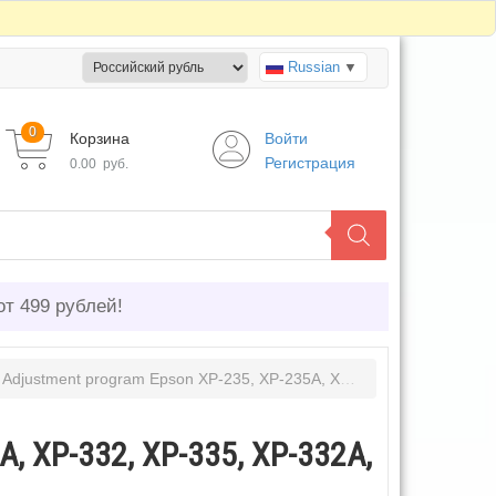
Russian
▼
0
Корзина
Войти
Регистрация
0.00
руб.
от 499 рублей!
/
Adjustment program Epson XP-235, XP-235A, XP-332, XP-335, XP-332A, XP-432, XP-434, XP-435
A, XP-332, XP-335, XP-332A,