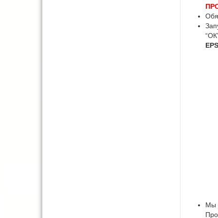
ПР
Обя
Зап
“ОК
EPS
Мы 
Про