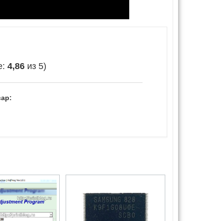
е:
4,86
из 5)
ар: