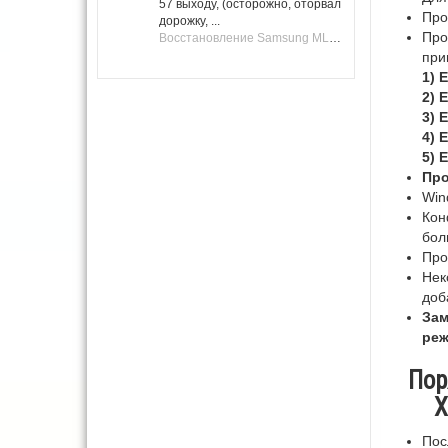
57 выходу, (осторожно, оторвал
Про
дорожку, ...
Про
Восстановление Samsung ML-1661, ML-1666 после не удачной прошивки.
при
1) 
2) 
3) 
4) 
5) 
Про
Win
Кон
бол
Про
Нек
доб
Зам
реж
Поря
X
Пос