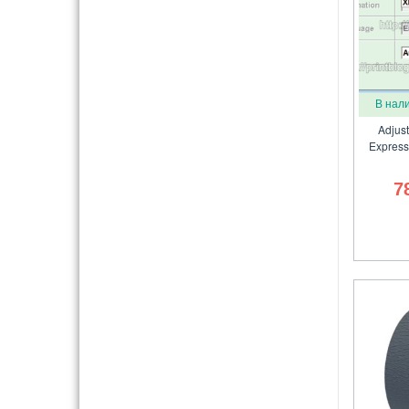
В нал
Adjus
Express
7