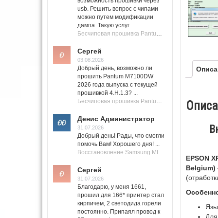
возможность прошивки через
usb. Решить вопрос с чипами
можно путем модификации
дампа. Такую услуг ...
Бесчиповая прошивка Pantum M7100 Series (M7100, M7108, M7102, M7103, M7105)
Сергей
03.08.2026
Добрый день, возможно ли
Описа
прошить Pantum M7100DW
2026 года выпуска с текущей
прошивкой 4.H.1.3? ...
Бесчиповая прошивка Pantum M7100 Series (M7100, M7108, M7102, M7103, M7105)
Описа
Денис Администратор
В
31.07.2026
Добрый день! Рады, что смогли
помочь Вам! Хорошего дня! ...
Восстановление Samsung ML-1661, ML-1666 после не удачной прошивки.
EPSON XP-
Belgium)
Сергей
(отработк
31.07.2026
Благодарю, у меня 1661,
Особенн
прошил для 166* принтер стал
кирпичем, 2 светодида горели
Язы
постоянно. Припаял провод к
Для