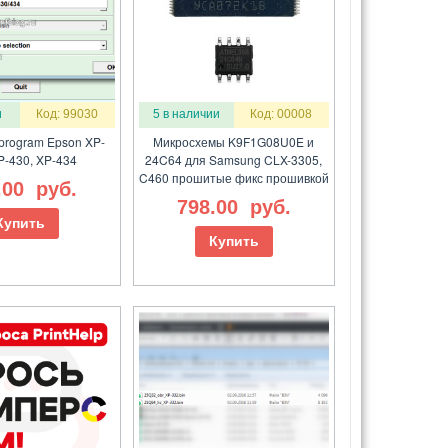
и
Код: 99030
5 в наличии
Код: 00008
 program Epson XP-
Микросхемы K9F1G08U0E и
P-430, XP-434
24C64 для Samsung CLX-3305,
C460 прошитые фикс прошивкой
.00
руб.
798.00
руб.
Купить
Купить