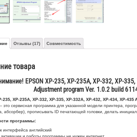
ние
Отзывы (17)
Совместимость
ние товара
нимание! EPSON XP-235, XP-235A, XP-332, XP-335, 
Adjustment program Ver. 1.0.2 build 61
235, XP-235A, XP-332, XP-335, XP-332A, XP-432, XP-434, XP-435 A
– это сервисная программа для указанной модели принтера, прогр
а, абсорбер), прописывать ID печатающей головки, делать инициа
ости программы:
к интерфейса английский
 активации и работы программы не нужен интернет