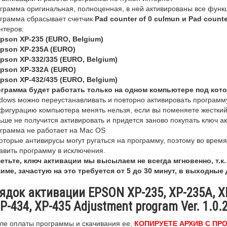
грамма оригинальная, полноценная, в ней активированы все функ
грамма сбрасывает счетчик
Pad counter of 0 culmun и Pad counte
нтеров:
Epson XP-235 (EURO, Belgium)
Epson XP-235A (EURO)
Epson XP-332/335 (EURO, Belgium)
Epson XP-332A (EURO)
Epson XP-432/435 (EURO, Belgium)
грамма будет работать только на одном компьютере под кот
dows можно переустанавливать и повторно активировать программ
фигурацию компьютера менять нельзя, если вы поменяете жесткий
ьше не получится активировать и придется заново покупать ключ ак
грамма не работает на Mac OS
оторые антивирусы могут ругаться на программу, поэтому во время
авить программу в исключения.
етьте, ключ активации мы высылаем не всегда мгновенно, т.к
име, зачастую на это требуется от 5 до 30 минут, в выходные
док активации EPSON XP-235, XP-235A, XP-
P-434, XP-435 Adjustment program Ver. 1.0.2
ле оплаты программы и скачивания ее,
КОПИРУЕТЕ АРХИВ С ПР