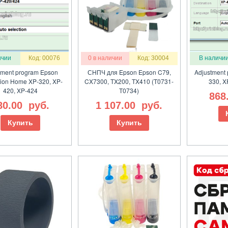
ичии
Код: 00076
0 в наличии
Код: 30004
В наличи
tment program Epson
СНПЧ для Epson Epson C79,
Adjustment
ion Home XP-320, XP-
CX7300, TX200, TX410 (T0731-
330, X
420, XP-424
T0734)
868
80.00
руб.
1 107.00
руб.
Купить
Купить