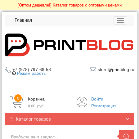
[Оптом дешевле!]
Каталог товаров с оптовыми ценами
Главная
Toggle
navigatio
+7 (978) 797-68-58
store@printblog.ru
Режим работы
0
Корзина
Войти
Регистрация
0.00
руб.
Каталог товаров