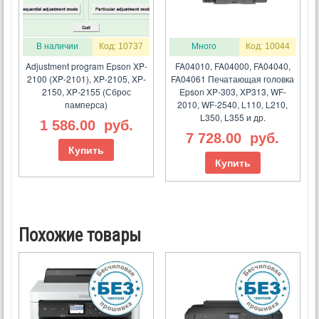
В наличии
Код: 10737
Много
Код: 10044
Adjustment program Epson XP-
FA04010, FA04000, FA04040,
2100 (XP-2101), XP-2105, XP-
FA04061 Печатающая головка
2150, XP-2155 (Сброс
Epson XP-303, XP313, WF-
памперса)
2010, WF-2540, L110, L210,
L350, L355 и др.
1 586.00
руб.
7 728.00
руб.
Купить
Купить
Похожие товары