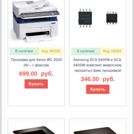
В наличии
Код: 99256
В наличии
Код: 00091
Прошивка для Xerox WC 3025
Samsung SCX-3400W и SCX-
(NI – с факсом)
3405W: комплект микросхем,
прошитых фикс прошивкой
699.00
руб.
346.00
руб.
Купить
Купить