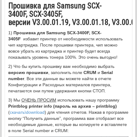
Прошивка для Samsung SCX-
3400F, SCX-3405F,
версии V3.00.01.19, V3.00.01.18, V3.00.01
1)
Прошивка для Samsung SCX-3400F, SCX-
3405F
избавит принтер от необходимости использовать
чип картриджа. После прошивки принтера, чип можно
вовсе убрать из картриджа и принтер будет всегда
показывать уровень тонера 100%. Это очень выгодно!
2) Что бы купить прошивку вам необходимо выбрать
версию прошивки
, заполнить поле
CRUM
и
Serial
number
. Все эти данные вы можете найти в отчете
Конфигурации и Расходных материалов принтера,
печатаются они путем удержания кнопки СТОП.
3) Мы
ОЧЕНЬ ПРОСИМ
использовать нашу программу
Printblog printer info (пароль на архив – printblog)
(
скачать\download
) для чтения отчетов. Нажав в программе
кнопку “Получить данные”, программа вам отобразит все
необходимые данные, которые вы копируете и вставляете
в поле Serial number и CRUM: