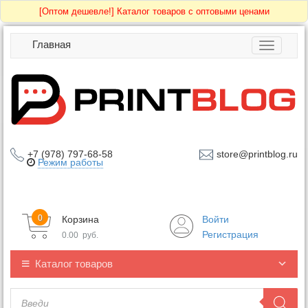
[Оптом дешевле!]
Каталог товаров с оптовыми ценами
Главная
Toggle
navigatio
+7 (978) 797-68-58
store@printblog.ru
Режим работы
0
Корзина
Войти
Регистрация
0.00
руб.
Каталог товаров