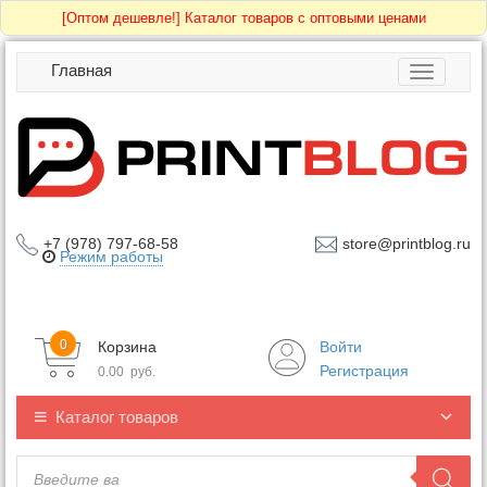
[Оптом дешевле!]
Каталог товаров с оптовыми ценами
Главная
Toggle
navigatio
+7 (978) 797-68-58
store@printblog.ru
Режим работы
0
Корзина
Войти
Регистрация
0.00
руб.
Каталог товаров