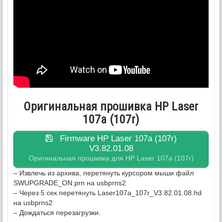
Оригинальная прошивка HP Laser
107a (107r)
Firmware HP Laser 107a (107r)
V3.82.01.08
Оригинальная прошивка для HP Laser 107a (107r)
– Извлечь из архива, перетянуть курсором мыши файл
SWUPGRADE_ON.prn на usbprns2
– Через 5 сек перетянуть Laser107a_107r_V3.82.01.08.hd
на usbprns2
– Дождаться перезагрузки.