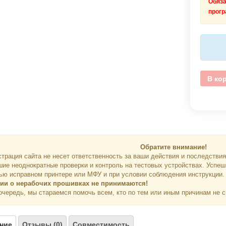
Обяз
прог
В ко
Обратите внимание!
трация сайта не несет ответственность за ваши действия и последстви
ие неоднократные проверки и контроль на тестовых устройствах. Успеш
ью исправном принтере или МФУ и при условии соблюдения инструкции.
ии о нерабочих прошивках не принимаются!
очередь, мы стараемся помочь всем, кто по тем или иным причинам не 
ние
Отзывы (0)
Совместимость