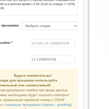
енитная, д.9 (вход со стороны забора). Обращайтесь
йста в рабочее время с 9.00-18.00 по номеру +7 (978)
-90
я прошивки
 number
*
*
Будьте внимательны!
ридж для прошивки используйте
инальный или совместимый!
учае допущения ошибки при вводе данных,
ивку необходимо будет покупать повторно!
ть правильный серийный номер и CRUM
но
с помощью программы (пароль - printblog)