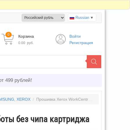
Russian
▼
0
Корзина
Войти
Регистрация
0.00
руб.
от 499 рублей!
SAMSUNG, XEROX
/
Прошивка Xerox WorkCentre 3335 для работы без чипа картриджа
боты без чипа картриджа