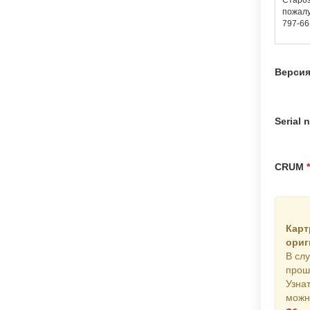
Староз
пожалу
797-66
Верси
Serial
CRUM
Карт
ориг
В сл
прош
Узна
мож