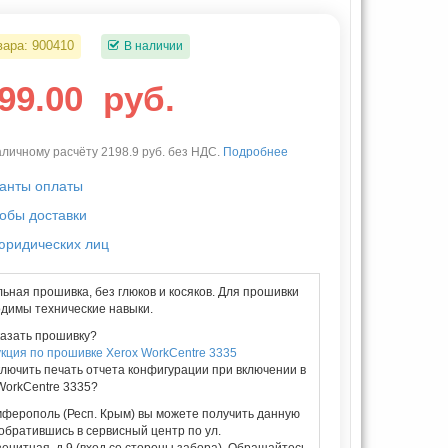
вара:
900410
В наличии
999.00
руб.
личному расчёту 2198.9 руб. без НДС.
Подробнее
анты оплаты
обы доставки
юридических лиц
ьная прошивка, без глюков и косяков. Для прошивки
димы технические навыки.
казать прошивку?
кция по прошивке Xerox WorkCentre 3335
ключить печать отчета конфигурации при включении в
WorkCentre 3335?
мферополь (Респ. Крым) вы можете получить данную
 обратившись в сервисный центр по ул.