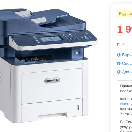
Код то
1 
По безна
Вари
Спос
Для 
Правил
необхо
Как за
Инстру
Как от
Xerox 
В г Си
услугу