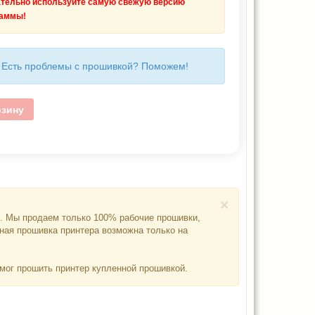
ательно используйте самую свежую версию
раммы!
Есть проблемы с прошивкой? Поможем!
рзину
×
я. Мы продаем только 100% рабочие прошивки,
ная прошивка принтера возможна только на
смог прошить принтер купленной прошивкой.