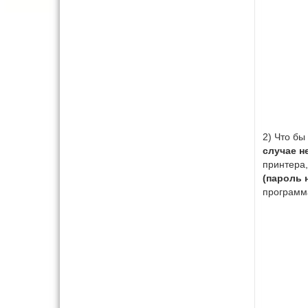
2) Что бы
случае не
принтера
(пароль н
программа