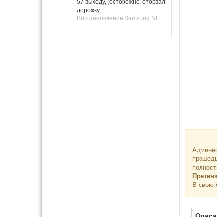
57 выходу, (осторожно, оторвал
дорожку, ...
Восстановление Samsung ML-1661, ML-1666 после не удачной прошивки.
Админис
прошедш
полност
Претенз
В свою 
Описа