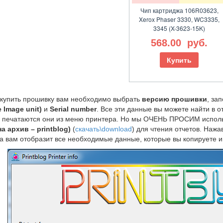
Чип картриджа 106R03623,
Xerox Phaser 3330, WC3335,
3345 (X-3623-15K)
568.00
руб.
Купить
 купить прошивку вам необходимо выбрать
версию прошивки
, за
 Image unit)
и
Serial number
. Все эти данные вы можете найти в 
, печатаются они из меню принтера. Но мы ОЧЕНЬ ПРОСИМ испол
а архив – printblog)
(
скачать\download
) для чтения отчетов. Нажа
 вам отобразит все необходимые данные, которые вы копируете и 