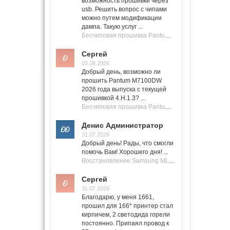
возможность прошивки через
usb. Решить вопрос с чипами
можно путем модификации
дампа. Такую услуг ...
Бесчиповая прошивка Pantum M7100 Series (M7100, M7108, M7102, M7103, M7105)
Сергей
03.08.2026
Добрый день, возможно ли
прошить Pantum M7100DW
2026 года выпуска с текущей
прошивкой 4.H.1.3? ...
Бесчиповая прошивка Pantum M7100 Series (M7100, M7108, M7102, M7103, M7105)
Денис Администратор
31.07.2026
Добрый день! Рады, что смогли
помочь Вам! Хорошего дня! ...
Восстановление Samsung ML-1661, ML-1666 после не удачной прошивки.
Сергей
31.07.2026
Благодарю, у меня 1661,
прошил для 166* принтер стал
кирпичем, 2 светодида горели
постоянно. Припаял провод к