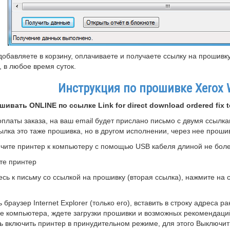
добавляете в корзину, оплачиваете и получаете ссылку на прошивку
 в любое время суток.
Инструкция по прошивке Xerox 
ивать ONLINE по ссылке Link for direct download ordered fix to
оплаты заказа, на ваш email будет прислано письмо с двумя ссылк
ылка это таже прошивка, но в другом исполнении, через нее прошив
чите принтер к компьютеру с помощью USB кабеля длиной не боле
те принтер
есь к письму со ссылкой на прошивку (вторая ссылка), нажмите на 
ь браузер Internet Explorer (только его), вставить в строку адреса 
е компьютера, ждете загрузки прошивки и возможных рекомендаций
ь включить принтер в принудительном режиме, для этого Выключить