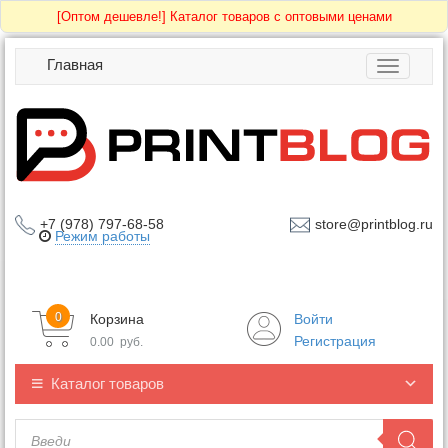
[Оптом дешевле!]
Каталог товаров с оптовыми ценами
Главная
Toggle
navigatio
+7 (978) 797-68-58
store@printblog.ru
Режим работы
0
Корзина
Войти
Регистрация
0.00
руб.
Каталог товаров