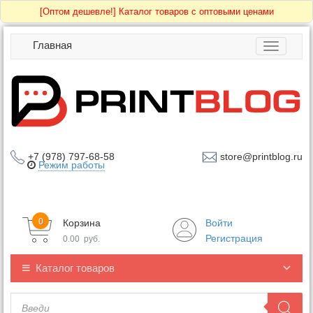
[Оптом дешевле!]
Каталог товаров с оптовыми ценами
Главная
Toggle
navigatio
+7 (978) 797-68-58
store@printblog.ru
Режим работы
0
Корзина
Войти
Регистрация
0.00
руб.
Каталог товаров