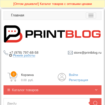
[Оптом дешевле!]
Каталог товаров с оптовыми ценами
Главная
Toggle
navigatio
+7 (978) 797-68-58
store@printblog.ru
Режим работы
0
Корзина
Войти
Регистрация
0.00
руб.
Каталог товаров