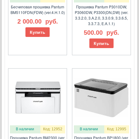
Бесчиповая прошивка Pantum
Прошивка Pantum P3010DW,
BM5110FDN(FDW) (ver.4.H.1.0)
P3060DW, P3300(DN,DW) (ver.
3.3.2.0, 3.A.2.0, 3.3.0.9, 3.3.6.5,
2 000.00
руб.
3.3.7.3, E.A.1.1)
500.00
руб.
Купить
Купить
В наличии
Код: 12952
В наличии
Код: 12995
Прошивка Pantum BM2300 (ver.
Прошивка Pantum BP1800 (ver.