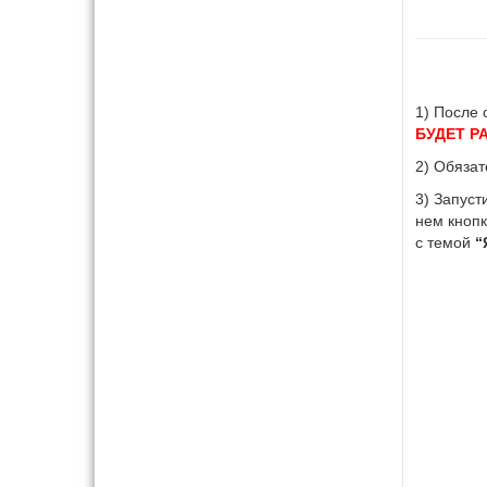
1) После 
БУДЕТ Р
2) Обязат
3) Запус
нем кноп
с темой
“