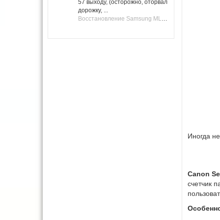
57 выходу, (осторожно, оторвал
дорожку, ...
Восстановление Samsung ML-1661, ML-1666 после не удачной прошивки.
Иногда не
Canon Se
счетчик п
пользоват
Особенн