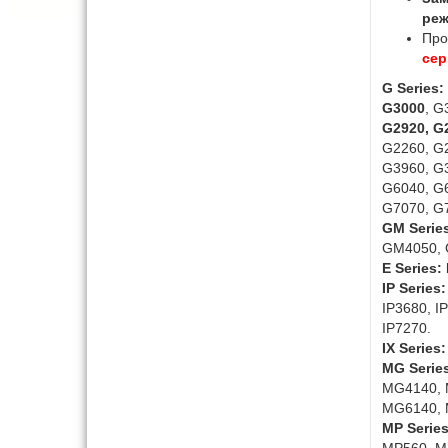
реж
Про
сер
G Series:
G3000
, G
G2920, G
G2260, G2
G3960, G
G6040, G6
G7070, G
GM Serie
GM4050, 
E Series:
IP Series:
IP3680, I
IP7270.
IX Series:
MG Serie
MG4140, 
MG6140, 
MP Series
MP560, M