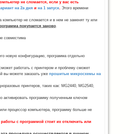
компьютер не сломается, если у вас есть
ариант на 2а дня
и
на 1 запуск
.
Этого времени
 компьютер не сломается и в нем не заменят ту или
рограмма покупается заново
.
не совместима
его новую конфигурацию, программа отдельно
 сможет работать с принтером и проблему сможет
ей вы можете заказать уже
прошитые микросхемы на
норазовых принтеров, таких как: MG2440, MG2540,
о активировать программу полученным ключом
 или процессор компьютера, программу больше не
 работы с программой стоит их отключить или
. эта процедура осуществляется в ручном