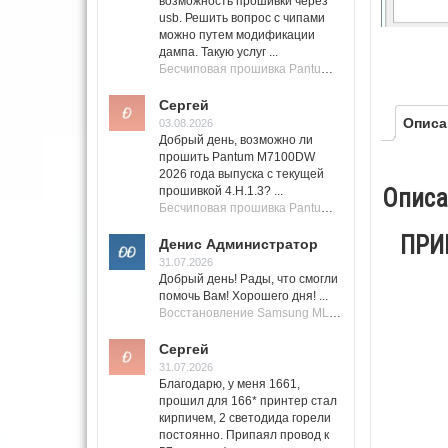
возможность прошивки через
usb. Решить вопрос с чипами
можно путем модификации
дампа. Такую услуг ...
Бесчиповая прошивка Pantum M7100 Series (M7100, M7108, M7102, M7103, M7105)
Сергей
Описа
03.08.2026
Добрый день, возможно ли
прошить Pantum M7100DW
2026 года выпуска с текущей
Описа
прошивкой 4.H.1.3? ...
Бесчиповая прошивка Pantum M7100 Series (M7100, M7108, M7102, M7103, M7105)
ПРИМ
Денис Администратор
31.07.2026
Добрый день! Рады, что смогли
помочь Вам! Хорошего дня! ...
Восстановление Samsung ML-1661, ML-1666 после не удачной прошивки.
Сергей
31.07.2026
Благодарю, у меня 1661,
прошил для 166* принтер стал
кирпичем, 2 светодида горели
постоянно. Припаял провод к