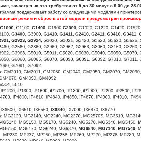
име, зачастую на это требуется от 5 до 30 минут с 9.00 до 23.
грамма поддерживает работу со следующими моделями принтеро
висный режим и сброс в этой модели предусмотрен произво
G1000
, G1100,
G1400
, G1900
G2000
,
G1020, G1220, G1420, G1520
3100,
G3400
, G3900,
G1410, G1411, G2410, G2411, G3410, G3411,
G
2921, G2923, G2924,
G3020, G3021, G3420, G3520, G3620, G3625, 
460, G2560, G2860, G2960, G2962, G2963, G3060, G3160, G3260, 
3962, G3963,
G5010, G5011, G5020, G5030, G5040, G5050, G5070, 
050, G6060, G6065, G6070, G6090, G6091, G6092, G7010, G7011, 
7090, G7091, G7092
s:
GM2010, GM2011, GM2030, GM2040, GM2050, GM2070, GM2090,
GM4070, GM4090, GM4092
 E514
, E510
IP1200, iP1300, iP1600, iP1700, IP1800, iP1900, iP2200, iP2500, IP2
P4700, IP4800, IP4810, IP4840, IP4850, IP4870, IP4900, IP4910, IP494
IX6500, IX6510, IX6560,
IX6840
, IX7000, IX6870, IX6770.
s:
MG2120, MG2140, MG2240, MG2270, MG2570S, MG3510, MG314
MG5140, MG5150, MG5170, MG5240, MG5270, MG5340, MG5450,
M
MG6150, MG6170, MG6240, MG6370,
MG6840
,
MG7140
,
MG7540,
M
:
MP230, MP237, MP250, MP258, MP260, MP270, MP278, MP280, M
P620, MP630, MP640, MP980, MP990.