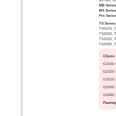
MB Serie
MX Series
Pro Serie
TS Series
TS5370, T
TS8320, T
TS3325, T
TS3390, 
Сброс 
G1020 
G2020 
G3020 
G2060 
G3060 
Пампер