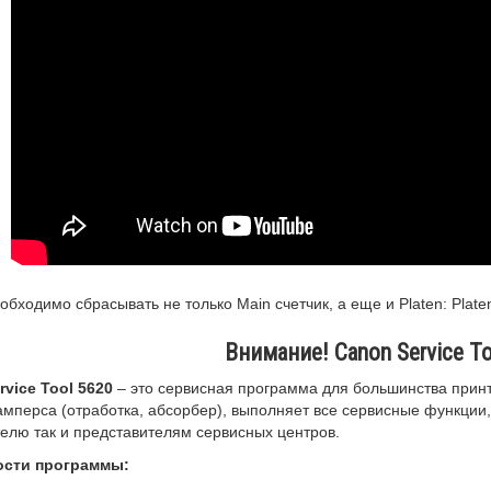
обходимо сбрасывать не только Main счетчик, а еще и Platen:
Plate
Внимание! Canon Service T
rvice Tool 5620
– это сервисная программа для большинства прин
амперса (отработка, абсорбер), выполняет все сервисные функции,
елю так и представителям сервисных центров.
ости программы: