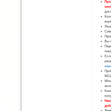
Про
нео
дост
Кол
ину
Язы
Сов
Прог
Вы 
Пер
поку
Есл
реш
наш
Про
MG2
Win
акти
Кон
полу
Нек
доб
Зам