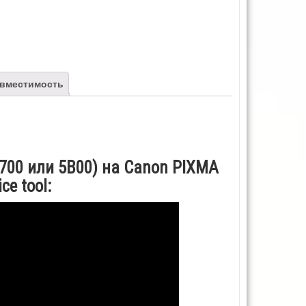
вместимость
700 или 5B00) на Canon PIXMA
e tool: