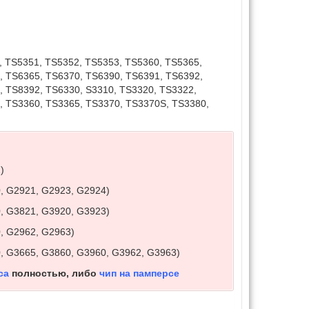
, TS5351, TS5352, TS5353, TS5360, TS5365,
, TS6365, TS6370, TS6390, TS6391, TS6392,
, TS8392, TS6330, S3310, TS3320, TS3322,
, TS3360, TS3365, TS3370, TS3370S, TS3380,
)
, G2921, G2923, G2924)
, G3821, G3920, G3923)
, G2962, G2963)
, G3665, G3860, G3960, G3962, G3963)
са
полностью, либо
чип на памперсе