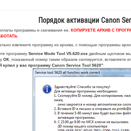
Порядок активации Canon Serv
оплаты программы и скачивания ее,
КОПИРУЕТЕ АРХИВ С ПРОГР
АБОТАТЬ
.
ельно извлеките программу из архива, с помощью программы архив
тите программу
Service Mode Tool V5.620.exe
двойным щелчком мы
ку
ОК
, показанный номер таким образом скопируется, вставляете е
Я купил у вас программу Canon Service Tool 5620”
: