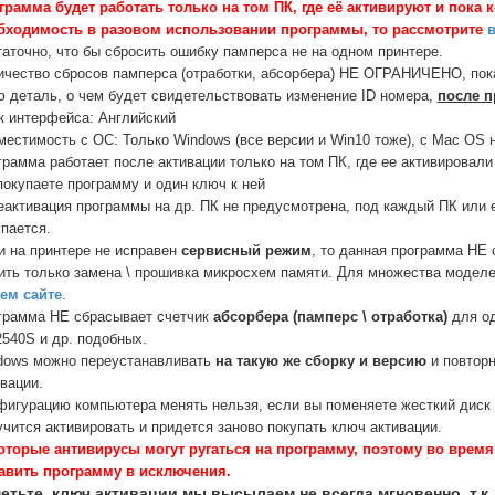
грамма будет работать только на том ПК, где её активируют и пока 
бходимость в разовом использовании программы, то рассмотрите
в
аточно, что бы сбросить ошибку памперса не на одном принтере.
ичество сбросов памперса (отработки, абсорбера) НЕ ОГРАНИЧЕНО, пока
ю деталь, о чем будет свидетельствовать изменение ID номера,
после п
к интерфейса: Английский
местимость с ОС: Только Windows (все версии и Win10 тоже), с Mac OS 
рамма работает после активации только на том ПК, где ее активировали
покупаете программу и один ключ к ней
еактивация программы на др. ПК не предусмотрена, под каждый ПК или 
пается.
и на принтере не исправен
сервисный режим
, то данная программа НЕ
ить только замена \ прошивка микросхем памяти. Для множества модел
ем сайте
.
грамма НЕ сбрасывает счетчик
абсорбера (памперс \ отработка)
для од
540S и др. подобных.
dows можно переустанавливать
на такую же сборку и версию
и повторн
вации.
фигурацию компьютера менять нельзя, если вы поменяете жесткий диск
чится активировать и придется заново покупать ключ активации.
оторые антивирусы могут ругаться на программу, поэтому во время
авить программу в исключения.
етьте, ключ активации мы высылаем не всегда мгновенно, т.к