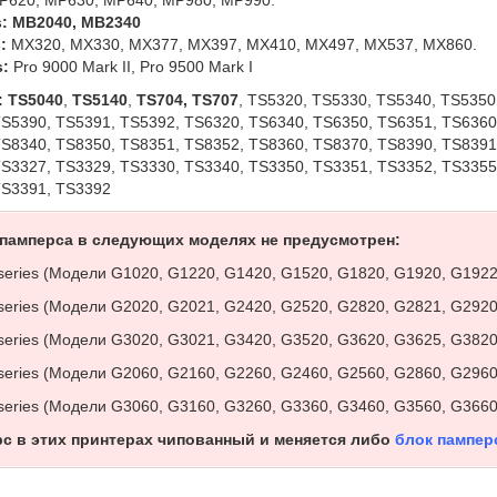
s: MB2040, MB2340
:
MX320, MX330, MX377, MX397, MX410, MX497, MX537, MX860.
s:
Pro 9000 Mark II, Pro 9500 Mark I
: TS5040
,
TS5140
,
TS704, TS707
,
TS5320, TS5330, TS5340, TS5350
S5390, TS5391, TS5392, TS6320, TS6340, TS6350, TS6351, TS6360
S8340, TS8350, TS8351, TS8352, TS8360, TS8370, TS8390, TS8391
S3327, TS3329, TS3330, TS3340, TS3350, TS3351, TS3352, TS3355
TS3391, TS3392
памперса в следующих моделях не предусмотрен:
series (Модели G1020, G1220, G1420, G1520, G1820, G1920, G1922
series (Модели G2020, G2021, G2420, G2520, G2820, G2821, G2920
series (Модели G3020, G3021, G3420, G3520, G3620, G3625, G3820
series (Модели G2060, G2160, G2260, G2460, G2560, G2860, G2960
series (Модели G3060, G3160, G3260, G3360, G3460, G3560, G3660
с в этих принтерах чипованный и меняется либо
блок пампер