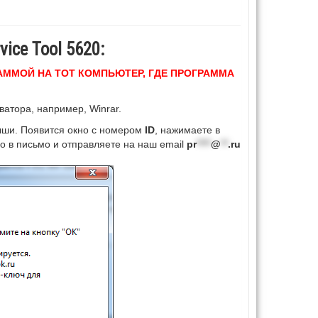
ice Tool 5620:
АММОЙ НА ТОТ КОМПЬЮТЕР, ГДЕ ПРОГРАММА
атора, например, Winrar.
ши. Появится окно с номером
ID
, нажимаете в
го в письмо и отправляете на наш email
pr
****
@
**
.ru