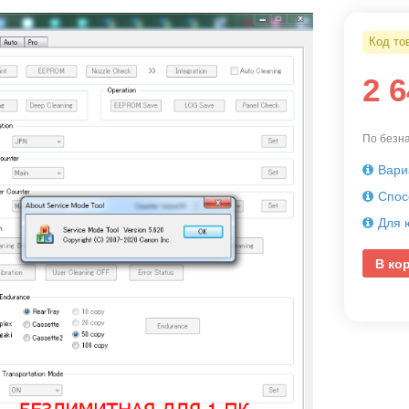
Код то
2 
По безна
Вари
Спос
Для 
В ко