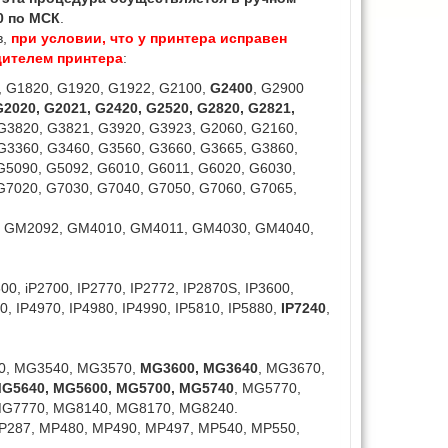
00 по МСК
.
в,
при условии, что у принтера исправен
дителем принтера
:
, G1820, G1920, G1922,
G2100,
G2400
, G2900
2020, G2021, G2420, G2520, G2820, G2821,
G3820, G3821, G3920, G3923, G2060, G2160,
G3360, G3460, G3560, G3660, G3665, G3860,
G5090, G5092, G6010, G6011, G6020, G6030,
G7020, G7030, G7040, G7050, G7060, G7065,
 GM2092, GM4010, GM4011, GM4030, GM4040,
600, iP2700, IP2770, IP2772, IP2870S, IP3600,
0, IP4970, IP4980, IP4990, IP5810, IP5880,
IP7240
,
0, MG3540, MG3570,
MG3600, MG3640
, MG3670,
G5640, MG5600,
MG5700,
MG5740
, MG5770,
G7770, MG8140, MG8170, MG8240.
P287, MP480, MP490, MP497, MP540, MP550,