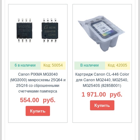
6 в наличии
Код: 50054
В наличии
Код: 42005
Canon PIXMA MG3040
Картридж Canon CL-446 Color
(MG3000) микросхемы 25Q64 и
для Canon MG2440, MG2540,
25Q16 со сброшенными
MG2540S (8285B001)
счетчиками памперса
1 971.00
руб.
554.00
руб.
Купить
Купить