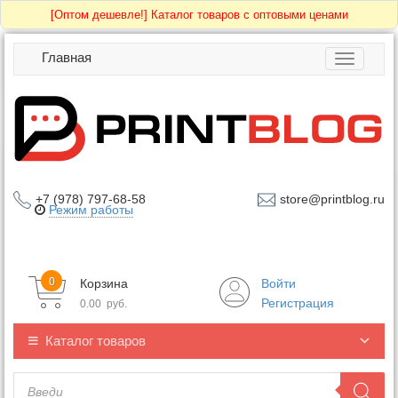
[Оптом дешевле!]
Каталог товаров с оптовыми ценами
Главная
Toggle
navigatio
+7 (978) 797-68-58
store@printblog.ru
Режим работы
0
Корзина
Войти
Регистрация
0.00
руб.
Каталог товаров