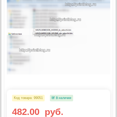
Код товара:
99051
В наличии
482.00
руб.