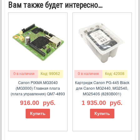
Вам также будет интересно…
0 в наличии
Код: 99062
0 в наличии
Код: 42008
Canon PIXMA MG3040
Картридж Canon PG-445 Black
(MG3000) Главная плата
для Canon MG2440, MG2540,
(плата управления) QM7-4893
MG2540S (8283B001)
916.00
руб.
1 935.00
руб.
Купить
Купить