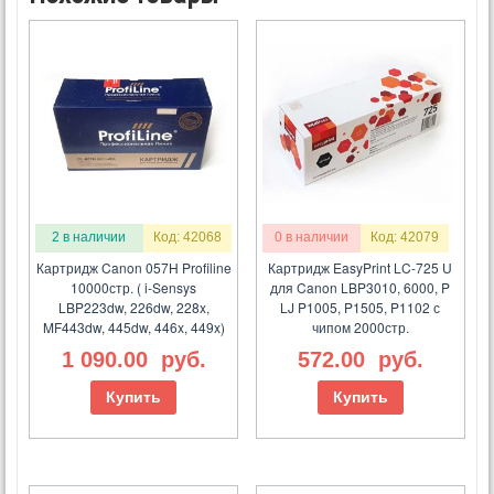
2 в наличии
Код: 42068
0 в наличии
Код: 42079
Картридж Canon 057H Profiline
Картридж EasyPrint LC-725 U
10000стр. ( i-Sensys
для Canon LBP3010, 6000, P
LBP223dw, 226dw, 228x,
LJ P1005, P1505, P1102 с
MF443dw, 445dw, 446x, 449x)
чипом 2000стр.
1 090.00
руб.
572.00
руб.
Купить
Купить