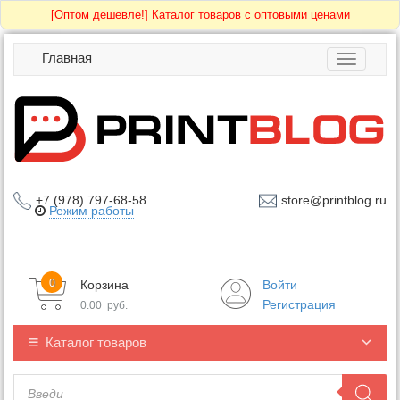
[Оптом дешевле!]
Каталог товаров с оптовыми ценами
Главная
Toggle
navigatio
+7 (978) 797-68-58
store@printblog.ru
Режим работы
0
Корзина
Войти
Регистрация
0.00
руб.
Каталог товаров