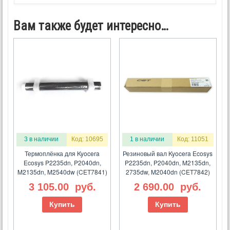
Вам также будет интересно…
3 в наличии
Код: 10695
1 в наличии
Код: 11051
Термоплёнка для Kyocera
Резиновый вал Kyocera Ecosys
Ecosys P2235dn, P2040dn,
P2235dn, P2040dn, M2135dn,
M2135dn, M2540dw (CET7841)
2735dw, M2040dn (CET7842)
3 105.00
руб.
2 690.00
руб.
Купить
Купить