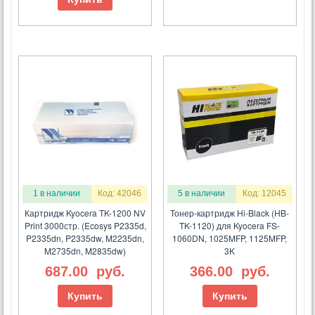
1 в наличии
Код: 42046
5 в наличии
Код: 12045
Картридж Kyocera TK-1200 NV
Тонер-картридж Hi-Black (HB-
Print 3000стр. (Ecosys P2335d,
TK-1120) для Kyocera FS-
P2335dn, P2335dw, M2235dn,
1060DN, 1025MFP, 1125MFP,
M2735dn, M2835dw)
3K
687.00
руб.
366.00
руб.
Купить
Купить