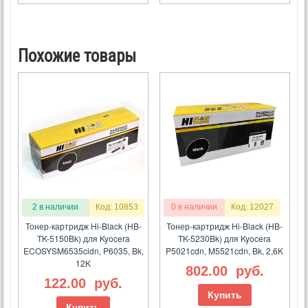
Похожие товары
2 в наличии
Код: 10853
0 в наличии
Код: 12027
Тонер-картридж Hi-Black (HB-
Тонер-картридж Hi-Black (HB-
TK-5150Bk) для Kyocera
TK-5230Bk) для Kyocera
ECOSYSM6535cidn, P6035, Bk,
P5021cdn, M5521cdn, Bk, 2,6K
12K
802.00
руб.
122.00
руб.
Купить
Купить