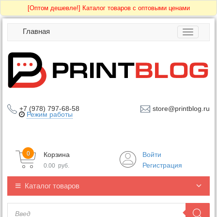
[Оптом дешевле!]
Каталог товаров с оптовыми ценами
Главная
Toggle
navigatio
+7 (978) 797-68-58
store@printblog.ru
Режим работы
0
Корзина
Войти
Регистрация
0.00
руб.
Каталог товаров