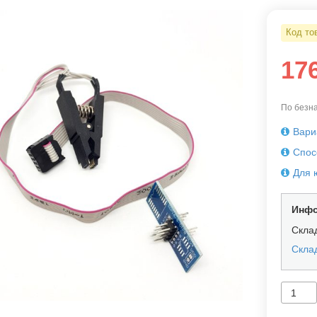
Код то
17
По безна
Вари
Спос
Для 
Инфо
Скла
Склад