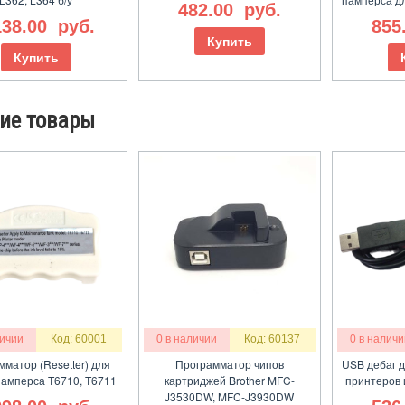
482.00
руб.
138.00
руб.
855
Купить
Купить
ие товары
личии
Код: 60001
0 в наличии
Код: 60137
0 в наличи
матор (Resetter) для
Программатор чипов
USB дебаг 
памперса T6710, T6711
картриджей Brother MFC-
принтеров 
J3530DW, MFC-J3930DW