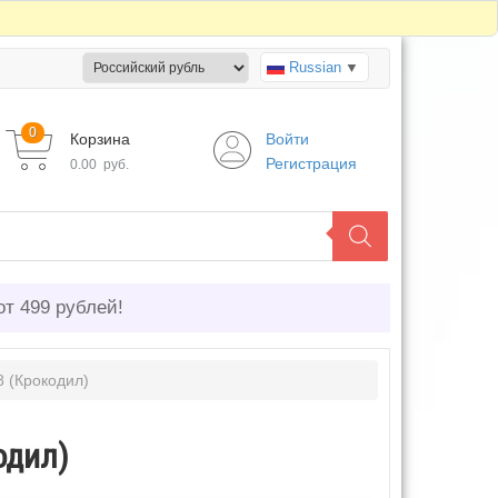
Russian
▼
0
Корзина
Войти
Регистрация
0.00
руб.
от 499 рублей!
 (Крокодил)
одил)