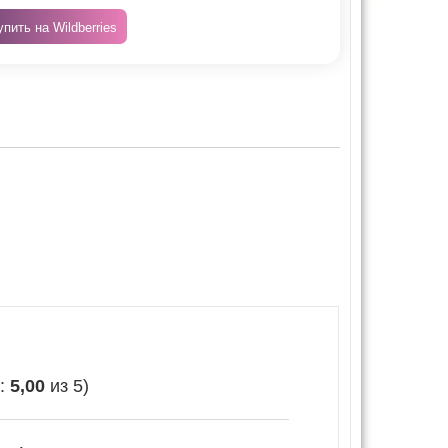
упить на Wildberries
е:
5,00
из 5)