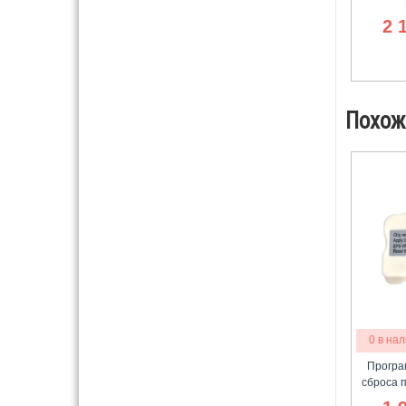
2 
Похож
0 в на
Програм
сброса 