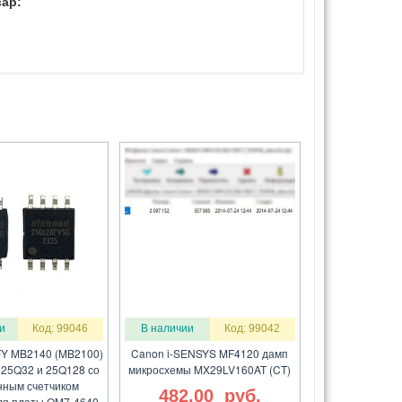
ар:
и
Код: 99046
В наличии
Код: 99042
Y MB2140 (MB2100)
Canon i-SENSYS MF4120 дамп
25Q32 и 25Q128 со
микросхемы MX29LV160AT (CT)
ным счетчиком
482.00
руб.
ля платы QM7-4640