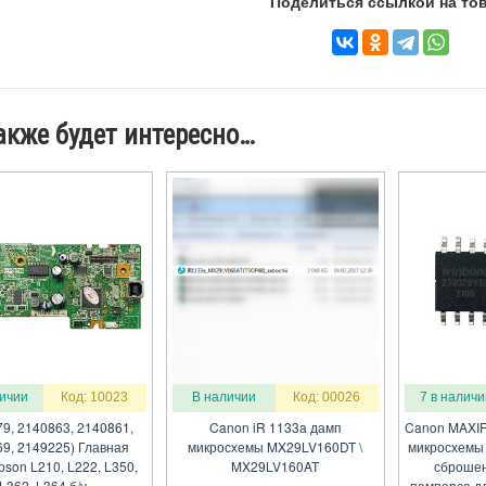
Поделиться ссылкой на тов
акже будет интересно…
личии
Код: 10023
В наличии
Код: 00026
7 в наличи
9, 2140863, 2140861,
Canon iR 1133a дамп
Canon MAXIF
9, 2149225) Главная
микросхемы MX29LV160DT \
микросхемы 
pson L210, L222, L350,
MX29LV160AT
сброшен
L362, L364 б/у
памперса д