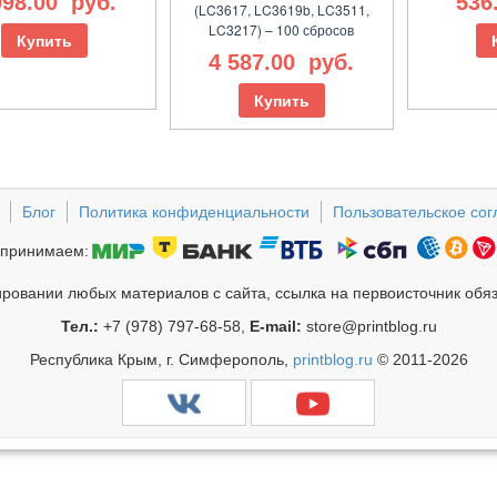
998.00
руб.
536
(LC3617, LC3619b, LC3511,
LC3217) – 100 сбросов
Купить
4 587.00
руб.
Купить
Блог
Политика конфиденциальности
Пользовательское со
принимаем:
ровании любых материалов с сайта, ссылка на первоисточник обя
Тел.:
+7 (978) 797-68-58,
E-mail:
store@printblog.ru
Республика Крым, г. Симферополь,
printblog.ru
© 2011-2026