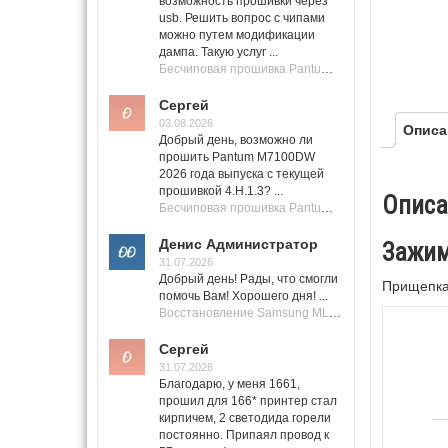
возможность прошивки через
usb. Решить вопрос с чипами
можно путем модификации
дампа. Такую услуг ...
Бесчиповая прошивка Pantum M7100 Series (M7100, M7108, M7102, M7103, M7105)
Сергей
03.08.2026
Описа
Добрый день, возможно ли
прошить Pantum M7100DW
2026 года выпуска с текущей
прошивкой 4.H.1.3? ...
Описа
Бесчиповая прошивка Pantum M7100 Series (M7100, M7108, M7102, M7103, M7105)
Денис Администратор
Зажим
31.07.2026
Добрый день! Рады, что смогли
Прищепка
помочь Вам! Хорошего дня! ...
Восстановление Samsung ML-1661, ML-1666 после не удачной прошивки.
Сергей
31.07.2026
Благодарю, у меня 1661,
прошил для 166* принтер стал
кирпичем, 2 светодида горели
постоянно. Припаял провод к