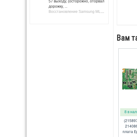
57 выходу, (осторожно, оторвал
дорожку, ...
Восстановление Samsung ML-1661, ML-1666 после не удачной прошивки.
Вам т
8 в на
(215897
214086
плата E