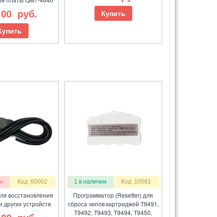
.00
руб.
Купить
Купить
и
Код: 60002
1 в наличии
Код: 10561
для восстановления
Программатор (Resetter) для
и других устройств
сброса чипов картриджей T9491,
T9492, T9493, T9494, T9450,