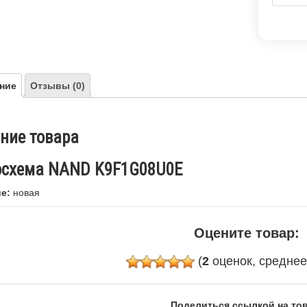
ние
Отзывы (0)
ние товара
схема NAND K9F1G08U0E
е:
новая
Оцените товар:
(
2
оценок, средне
Поделиться ссылкой на тов