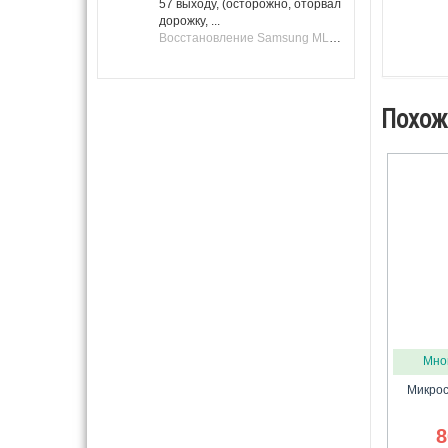
57 выходу, (осторожно, оторвал
дорожку, ...
Восстановление Samsung ML-1661, ML-1666 после не удачной прошивки.
Похож
Мно
Микрос
8