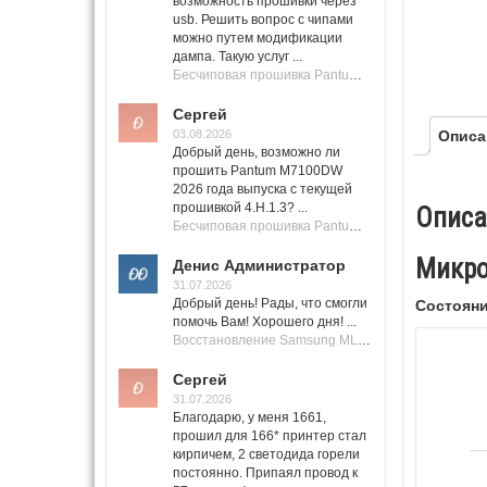
возможность прошивки через
usb. Решить вопрос с чипами
можно путем модификации
дампа. Такую услуг ...
Бесчиповая прошивка Pantum M7100 Series (M7100, M7108, M7102, M7103, M7105)
Сергей
03.08.2026
Описа
Добрый день, возможно ли
прошить Pantum M7100DW
2026 года выпуска с текущей
прошивкой 4.H.1.3? ...
Описа
Бесчиповая прошивка Pantum M7100 Series (M7100, M7108, M7102, M7103, M7105)
Микро
Денис Администратор
31.07.2026
Добрый день! Рады, что смогли
Состояни
помочь Вам! Хорошего дня! ...
Восстановление Samsung ML-1661, ML-1666 после не удачной прошивки.
Сергей
31.07.2026
Благодарю, у меня 1661,
прошил для 166* принтер стал
кирпичем, 2 светодида горели
постоянно. Припаял провод к