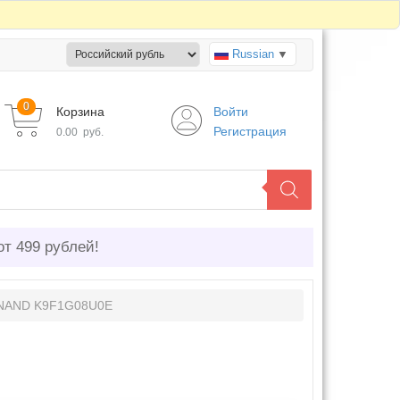
Russian
▼
0
Корзина
Войти
Регистрация
0.00
руб.
от 499 рублей!
 NAND K9F1G08U0E