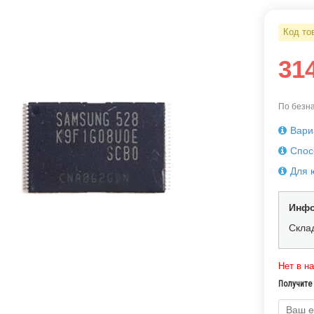
Код то
31
По безна
Вари
Спос
Для 
Инфо
Скла
Нет в н
Получите 