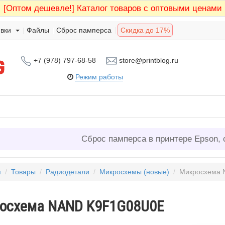
[Оптом дешевле!]
Каталог товаров с оптовыми ценами
вки
Файлы
Сброс памперса
Скидка до 17%
+7 (978) 797-68-58
store@printblog.ru
Режим работы
Сброс памперса в принтере Epson, 
я
/
Товары
/
Радиодетали
/
Микросхемы (новые)
/
Микросхема
осхема NAND K9F1G08U0E