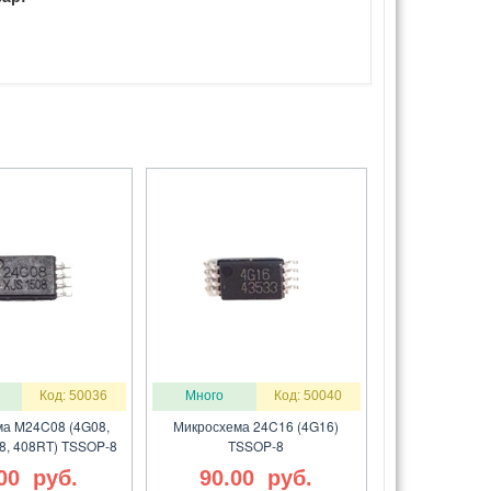
Код: 50036
Много
Код: 50040
а M24C08 (4G08,
Микросхема 24C16 (4G16)
8, 408RT) TSSOP-8
TSSOP-8
.00
руб.
90.00
руб.