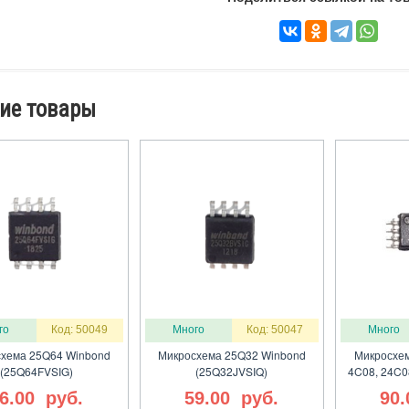
ие товары
го
Код: 50049
Много
Код: 50047
Много
хема 25Q64 Winbond
Микросхема 25Q32 Winbond
Микросхем
(25Q64FVSIG)
(25Q32JVSIQ)
4C08, 24C0
6.00
руб.
59.00
руб.
90