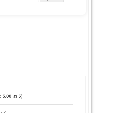
е:
5,00
из 5)
ар: