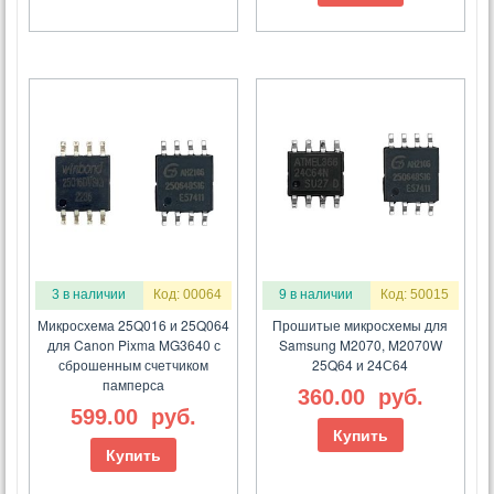
3 в наличии
Код: 00064
9 в наличии
Код: 50015
Микросхема 25Q016 и 25Q064
Прошитые микросхемы для
для Canon Pixma MG3640 с
Samsung M2070, M2070W
сброшенным счетчиком
25Q64 и 24С64
памперса
360.00
руб.
599.00
руб.
Купить
Купить