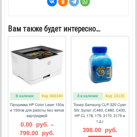
Вам также будет интересно…
В наличии
Код: 900340
8 в наличии
Код: 10135
Прошивка HP Color Laser 150a
Тонер Samsung CLP-320 Cyan
и 150nw для работы без чипов
50г. Булат (C460, C480, C430,
картриджей
HP CL 178, 179, 3170, 3175 и
т.д.)
0.00
руб.
–
398.00
руб.
799.00
руб.