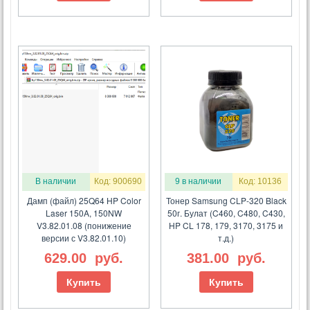
В наличии
Код: 900690
9 в наличии
Код: 10136
Дамп (файл) 25Q64 HP Color
Тонер Samsung CLP-320 Black
Laser 150A, 150NW
50г. Булат (C460, C480, C430,
V3.82.01.08 (понижение
HP CL 178, 179, 3170, 3175 и
версии с V3.82.01.10)
т.д.)
629.00
руб.
381.00
руб.
Купить
Купить