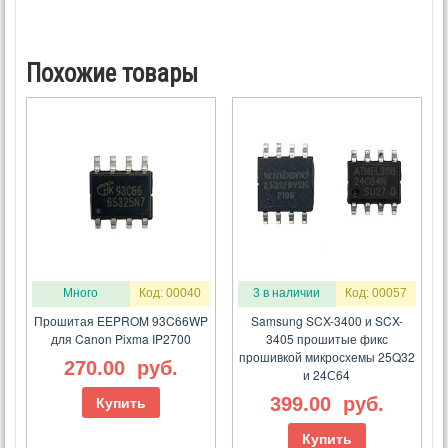
Похожие товары
Много
Код: 00040
3 в наличии
Код: 00057
Прошитая EEPROM 93C66WP
Samsung SCX-3400 и SCX-
для Canon Pixma IP2700
3405 прошитые фикс
прошивкой микросхемы 25Q32
270.00
руб.
и 24С64
399.00
руб.
Купить
Купить