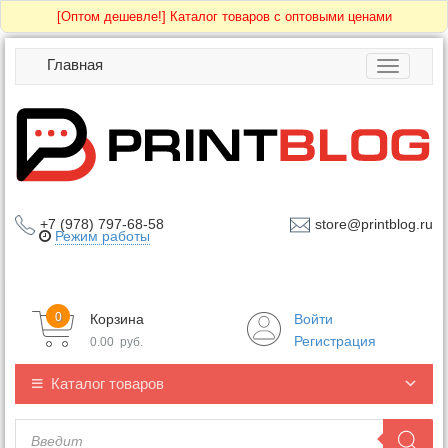
[Оптом дешевле!]
Каталог товаров с оптовыми ценами
Главная
Toggle
navigatio
+7 (978) 797-68-58
store@printblog.ru
Режим работы
0
Корзина
Войти
Регистрация
0.00
руб.
Каталог товаров