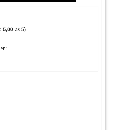
е:
5,00
из 5)
ар: