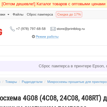
[Оптом дешевле!]
Каталог товаров с оптовыми ценами
вки
Файлы
Сброс памперса
Скидка до 17%
+7 (978) 797-68-58
store@printblog.ru
Режим работы
Сброс памперса в принтере Epson, 
я
/
Товары
/
Радиодетали
/
Микросхемы прошитые для принтеро
осхема 4G08 (4C08, 24C08, 408RT) 