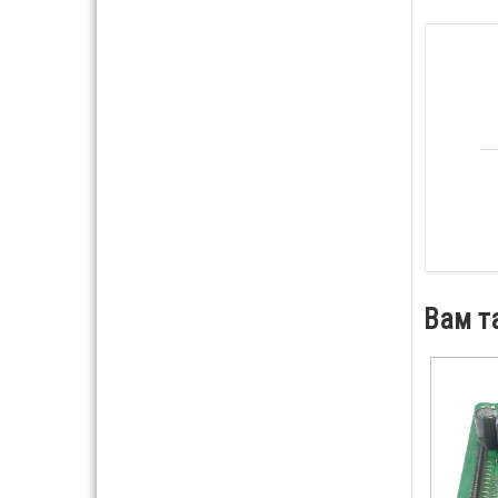
Вам т