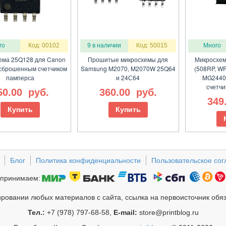
го
Код: 00102
9 в наличии
Код: 50015
Много
ема 25Q128 для Canon
Прошитые микросхемы для
Микросхе
сброшенным счетчиком
Samsung M2070, M2070W 25Q64
(508RP, WP
памперса
и 24С64
MG2440
счетчи
50.00
руб.
360.00
руб.
349
Купить
Купить
Блог
Политика конфиденциальности
Пользовательское со
принимаем:
ровании любых материалов с сайта, ссылка на первоисточник обя
Тел.:
+7 (978) 797-68-58,
E-mail:
store@printblog.ru