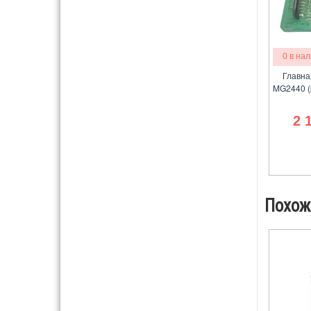
0 в на
Главна
MG2440 (
2 
Похож