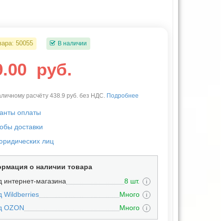
вара:
50055
В наличии
9.00
руб.
личному расчёту 438.9 руб. без НДС.
Подробнее
анты оплаты
обы доставки
юридических лиц
рмация о наличии товара
д интернет-магазина
8 шт.
i
 Wildberries
Много
i
д OZON
Много
i