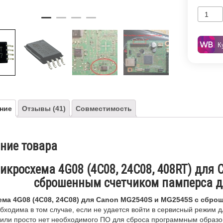
К
ние
Отзывы (41)
Совместимость
ние товара
икросхема 4G08 (4C08, 24C08, 408RT) для
сброшенным счетчиком памперса д
ма 4G08 (4C08, 24C08) для Canon MG2540S и MG2545S с сбро
ходима в том случае, если не удается войти в сервисный режим д
 или просто нет необходимого ПО для сброса программным образо