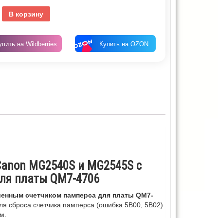
В корзину
упить на Wildberries
Купить на OZON
 Canon
MG2540S и MG2545S
с
ля платы QM7-4706
шенным счетчиком памперса для платы QM7-
ля сброса счетчика памперса (ошибка 5B00, 5B02)
м.