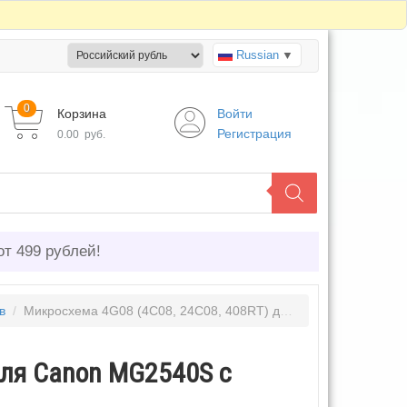
Russian
▼
0
Корзина
Войти
Регистрация
0.00
руб.
от 499 рублей!
в
/
Микросхема 4G08 (4C08, 24C08, 408RT) для Canon MG2540S с сброшенным счетчиком памперса
для Canon MG2540S с