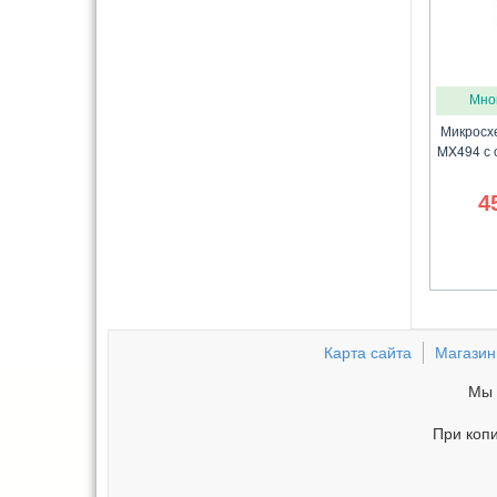
Мно
Микросх
MX494 с 
4
Карта сайта
Магазин
Мы 
При копи