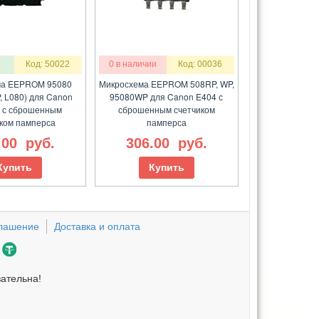
Код: 50022
0 в наличии
Код: 00036
ма EEPROM 95080
Микросхема EEPROM 508RP, WP,
, L080) для Canon
95080WP для Canon E404 с
 с сброшенным
сброшенным счетчиком
ком памперса
памперса
.00
руб.
306.00
руб.
Купить
Купить
глашение
Доставка и оплата
зательна!