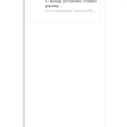
57 выходу, (осторожно, оторвал
дорожку, ...
Восстановление Samsung ML-1661, ML-1666 после не удачной прошивки.