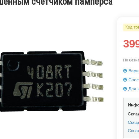
шенным счетчиком памперса
Код то
39
По безна
Вари
Спос
Для 
Инфо
Скла
Склад
Скла