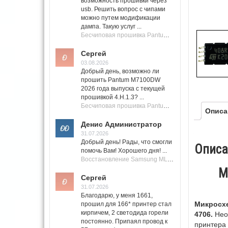
возможность прошивки через
usb. Решить вопрос с чипами
можно путем модификации
дампа. Такую услуг ...
Бесчиповая прошивка Pantum M7100 Series (M7100, M7108, M7102, M7103, M7105)
Сергей
03.08.2026
Добрый день, возможно ли
прошить Pantum M7100DW
2026 года выпуска с текущей
прошивкой 4.H.1.3? ...
Бесчиповая прошивка Pantum M7100 Series (M7100, M7108, M7102, M7103, M7105)
Описа
Денис Администратор
31.07.2026
Добрый день! Рады, что смогли
Описа
помочь Вам! Хорошего дня! ...
Восстановление Samsung ML-1661, ML-1666 после не удачной прошивки.
М
Сергей
31.07.2026
Благодарю, у меня 1661,
Микросхе
прошил для 166* принтер стал
кирпичем, 2 светодида горели
4706.
Необ
постоянно. Припаял провод к
принтера