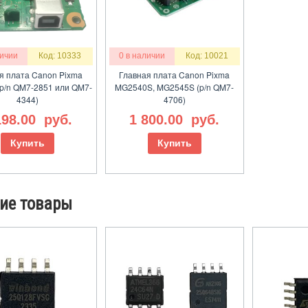
личии
Код: 10333
0 в наличии
Код: 10021
я плата Canon Pixma
Главная плата Canon Pixma
p/n QM7-2851 или QM7-
MG2540S, MG2545S (p/n QM7-
4344)
4706)
198.00
руб.
1 800.00
руб.
Купить
Купить
ие товары