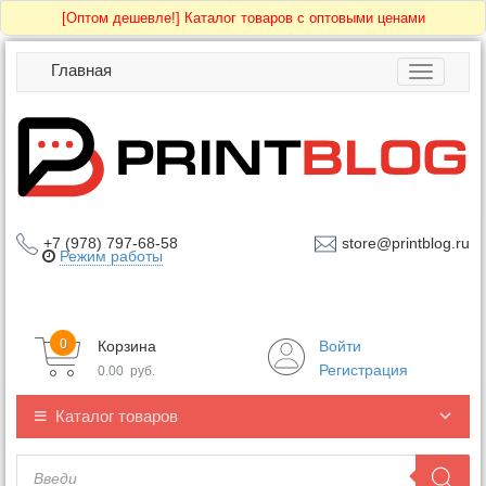
[Оптом дешевле!]
Каталог товаров с оптовыми ценами
Главная
Toggle
navigatio
+7 (978) 797-68-58
store@printblog.ru
Режим работы
0
Корзина
Войти
Регистрация
0.00
руб.
Каталог товаров