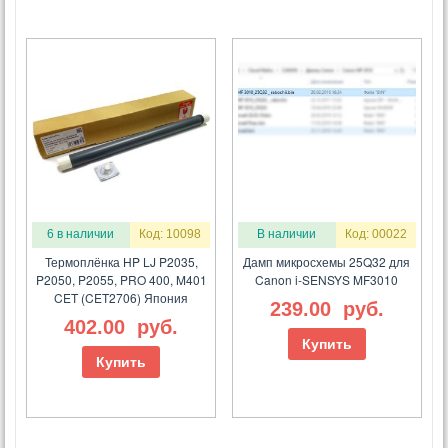
6 в наличии
Код: 10098
В наличии
Код: 00022
Термоплёнка HP LJ P2035,
Дамп микросхемы 25Q32 для
P2050, P2055, PRO 400, M401
Canon i-SENSYS MF3010
CET (CET2706) Япония
239.00
руб.
402.00
руб.
Купить
Купить