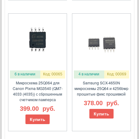
6 в наличии
Код: 00065
4 в наличии
Код: 00069
Микросхема 25Q064 для
Samsung SCX-4650N
Canon Pixma MG3540 (QM7-
микросхемы 25Q64 и 4256bwp
4033 (4035)) с сброшенным
прошитые фикс прошивкой
счетчиком памперса
378.00
руб.
399.00
руб.
Купить
Купить