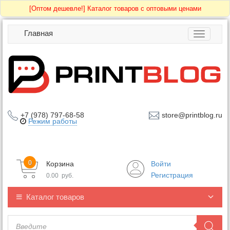
[Оптом дешевле!]
Каталог товаров с оптовыми ценами
Главная
Toggle
navigatio
+7 (978) 797-68-58
store@printblog.ru
Режим работы
0
Корзина
Войти
Регистрация
0.00
руб.
Каталог товаров