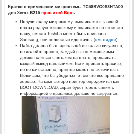
Кратко о применении микросхемы TC58BVG0S3HTA00
для Xerox B215
прошитой Boot
:
Получив нашу микросхему, выпаиваете с главной
платы родную микросхему и впаиваете на ее место
нашу, вместо Toshiba может быть прислана
Samsung, они полностью идентичны (
см. видео
).
Пайка должна быть идеальной не только визуально,
не жалейте припоя, каждый вывод микросхемы
должен слиться с пятаком на плате, пропаивать
каждый вывод паяльником. Если припаять красиво,
но не качественно, принтер может не включиться.
Включаем, что бы убедиться в том что все припаяно
хорошо. На компьютере принтер определится как
BOOT-DOWNLOAD, экран будет гореть синим с
информацией о прошивке, дальше не загрузится.