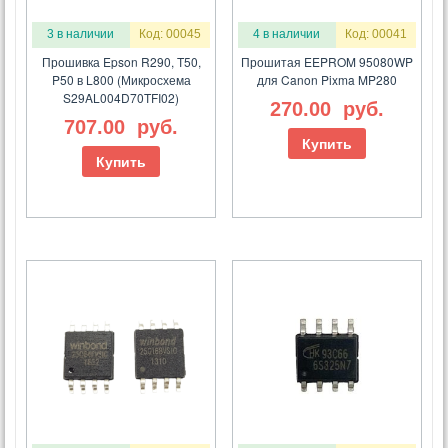
3 в наличии
Код: 00045
4 в наличии
Код: 00041
Прошивка Epson R290, T50,
Прошитая EEPROM 95080WP
P50 в L800 (Микросхема
для Canon Pixma MP280
S29AL004D70TFI02)
270.00
руб.
707.00
руб.
Купить
Купить