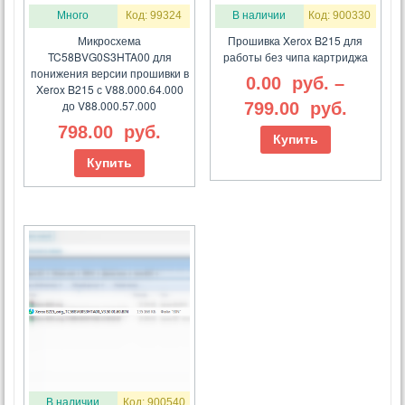
Много
Код: 99324
В наличии
Код: 900330
Микросхема
Прошивка Xerox B215 для
TC58BVG0S3HTA00 для
работы без чипа картриджа
понижения версии прошивки в
0.00
руб.
–
Xerox B215 с V88.000.64.000
до V88.000.57.000
799.00
руб.
798.00
руб.
Купить
Купить
В наличии
Код: 900540