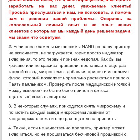
заработать на вас денег, уважаемые клиенты!
Просьба прислушаться к нам, не психовать, а помочь
нам в решении вашей проблемы. Опираясь на
колоссальный личный опыт и на опыт наших
клиентов с которыми мы каждый день решаем задачи,
мы знаем что советуем.
2.
Если после замены микросхемы NAND на нашу принтер
не включается, не загружается, горит просто индикатор
включения, то это первый признак недопая. Как бы вы
красиво или не красиво припаяли, пропаиваете еще раз
каждый вывод микросхемы, добавляя припоя и используя
флюс, который позволяет нормально растекаться припою.
Паять паяльником. Проверить после медицинской иголкой
между выводов что бы не было припоя и флюса,
тщательно вымыть спиртом.
3. В некоторых случаях, приходится снять микросхему и
почистить каждый вывод микросхемы лезвием от
канцелярского ножа и еще раз тщательно припаять.
4. Также, если не качественно припаять, принтер может
включиться, но не прошиваться бесчиповой прошивкой с