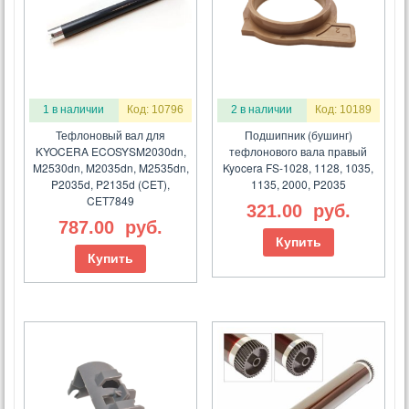
1 в наличии
Код: 10796
2 в наличии
Код: 10189
Тефлоновый вал для
Подшипник (бушинг)
KYOCERA ECOSYSM2030dn,
тефлонового вала правый
M2530dn, M2035dn, M2535dn,
Kyocera FS-1028, 1128, 1035,
P2035d, P2135d (CET),
1135, 2000, P2035
CET7849
321.00
руб.
787.00
руб.
Купить
Купить