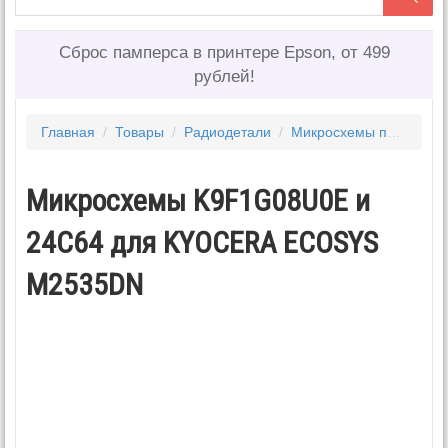
Сброс памперса в принтере Epson, от 499
рублей!
Главная
/
Товары
/
Радиодетали
/
Микросхемы прошитые для принтеров
Микросхемы K9F1G08U0E и
24C64 для KYOCERA ECOSYS
M2535DN