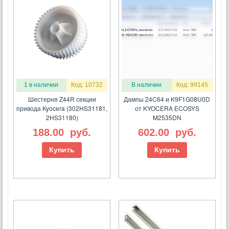
1 в наличии
Код: 10732
В наличии
Код: 99145
Шестерня Z44R секции
Дампы 24C64 и K9F1G08U0D
привода Kyocera (302HS31181,
от KYOCERA ECOSYS
2HS31180)
M2535DN
188.00
руб.
602.00
руб.
Купить
Купить