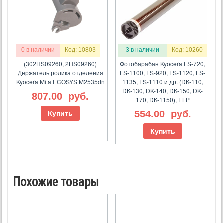
0 в наличии
Код: 10803
3 в наличии
Код: 10260
(302HS09260, 2HS09260)
Фотобарабан Kyocera FS-720,
Держатель ролика отделения
FS-1100, FS-920, FS-1120, FS-
Kyocera Mita ECOSYS M2535dn
1135, FS-1110 и др. (DK-110,
DK-130, DK-140, DK-150, DK-
807.00
руб.
170, DK-1150), ELP
554.00
руб.
Купить
Купить
Похожие товары