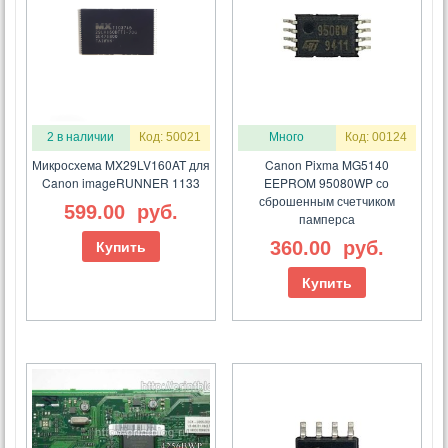
2 в наличии
Код: 50021
Много
Код: 00124
Микросхема MX29LV160AT для
Canon Pixma MG5140
Canon imageRUNNER 1133
EEPROM 95080WP со
сброшенным счетчиком
599.00
руб.
памперса
360.00
руб.
Купить
Купить