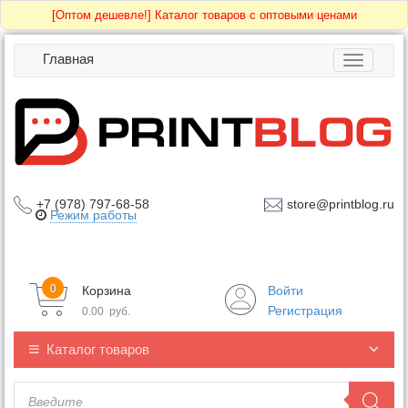
[Оптом дешевле!]
Каталог товаров с оптовыми ценами
Главная
Toggle
navigatio
+7 (978) 797-68-58
store@printblog.ru
Режим работы
0
Корзина
Войти
Регистрация
0.00
руб.
Каталог товаров