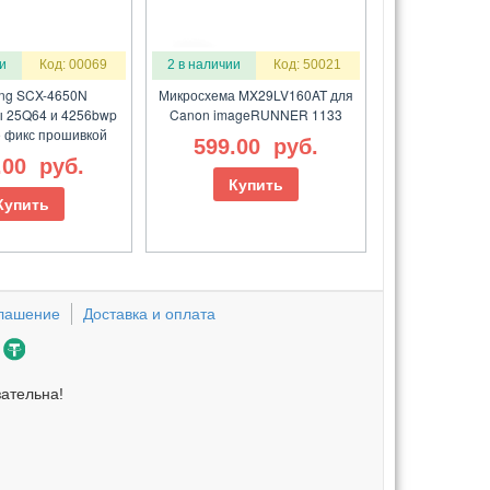
и
Код: 00069
2 в наличии
Код: 50021
ng SCX-4650N
Микросхема MX29LV160AT для
 25Q64 и 4256bwp
Canon imageRUNNER 1133
 фикс прошивкой
599.00
руб.
.00
руб.
Купить
Купить
глашение
Доставка и оплата
зательна!