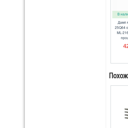
В нал
Дамп 
25Q64 о
ML-21
про
4
Похож