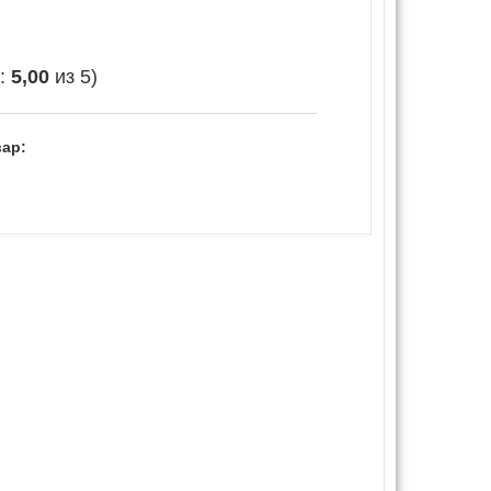
е:
5,00
из 5)
ар: