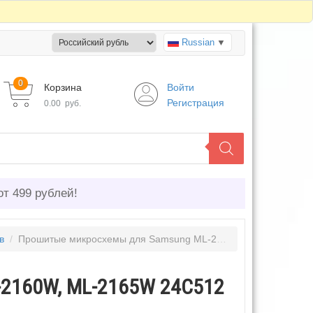
Russian
▼
0
Корзина
Войти
Регистрация
0.00
руб.
от 499 рублей!
в
/
Прошитые микросхемы для Samsung ML-2160W, ML-2165W 24С512 и 25Q64 (фикс прошивка)
2160W, ML-2165W 24С512