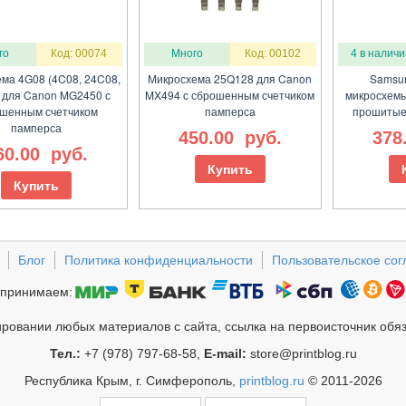
го
Код: 00074
Много
Код: 00102
4 в наличи
ма 4G08 (4C08, 24C08,
Микросхема 25Q128 для Canon
Samsu
 для Canon MG2450 с
MX494 с сброшенным счетчиком
микросхемы
шенным счетчиком
памперса
прошитые
памперса
450.00
руб.
378
60.00
руб.
Купить
Купить
Блог
Политика конфиденциальности
Пользовательское со
принимаем:
ровании любых материалов с сайта, ссылка на первоисточник обя
Тел.:
+7 (978) 797-68-58,
E-mail:
store@printblog.ru
Республика Крым, г. Симферополь,
printblog.ru
© 2011-2026