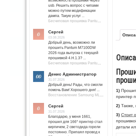
возможность прошивки через
usb. Решить вопрос с чипами
можно путем модификации
дампа. Такую услуг ...
Бесчиповая прошивка Pantum M7100 Series (M7100, M7108, M7102, M7103, M7105)
Сергей
Описа
03.08.2026
Добрый день, возможно ли
прошить Pantum M7100DW
2026 года выпуска с текущей
Описа
прошивкой 4.H.1.3? ...
Бесчиповая прошивка Pantum M7100 Series (M7100, M7108, M7102, M7103, M7105)
Проши
Денис Администратор
проши
31.07.2026
Добрый день! Рады, что смогли
помочь Вам! Хорошего дня! ...
1)
Прошиты
Восстановление Samsung ML-1661, ML-1666 после не удачной прошивки.
принтер п
2)
Также, 
Сергей
31.07.2026
3)
Стоит 
Благодарю, у меня 1661,
прошивкой
прошил для 166* принтер стал
детали ил
кирпичем, 2 светодида горели
постоянно. Припаял провод к