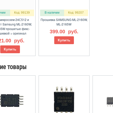
ичии
Код: 99139
В наличии
Код: 99207
микросхем 24С512 и
Прошивка SAMSUNG ML-2160W,
т Samsung ML-2160W,
ML-2165W
65W прошитые фикс-
399.00
руб.
шивкой + оригинал
21.00
руб.
Купить
Купить
ие товары