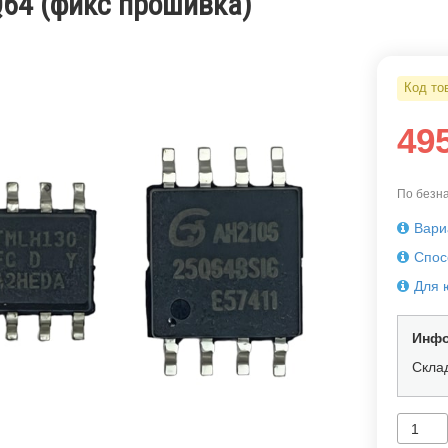
Q64 (фикс прошивка)
Код то
49
По безна
Вари
Спос
Для 
Инфо
Скла