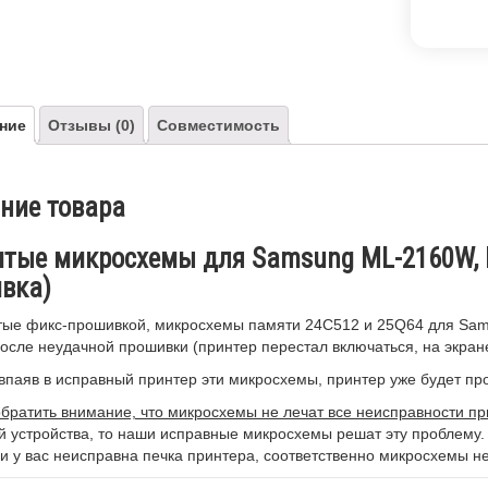
ние
Отзывы (0)
Совместимость
ние товара
тые микросхемы для Samsung ML-2160W, M
вка)
е фикс-прошивкой, микросхемы памяти 24С512 и 25Q64 для Sams
осле неудачной прошивки (принтер перестал включаться, на экране In
впаяв в исправный принтер эти микросхемы, принтер уже будет п
обратить внимание, что микросхемы не лечат все неисправности пр
 устройства, то наши исправные микросхемы решат эту проблему.
и у вас неисправна печка принтера, соответственно микросхемы не