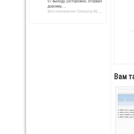
57 выходу, (осторожно, оторвал
дорожку, ...
Восстановление Samsung ML-1661, ML-1666 после не удачной прошивки.
Вам т