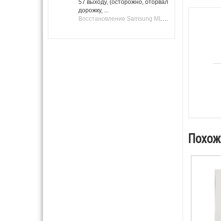
57 выходу, (осторожно, оторвал
дорожку, ...
Восстановление Samsung ML-1661, ML-1666 после не удачной прошивки.
Похож