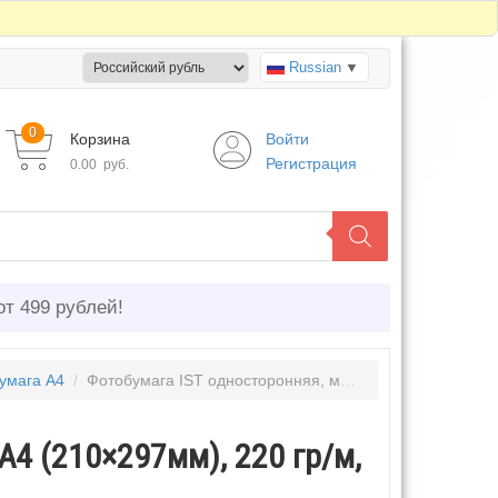
Russian
▼
0
Корзина
Войти
Регистрация
0.00
руб.
от 499 рублей!
умага А4
/
Фотобумага IST односторонняя, матовая, A4 (210×297мм), 220 гр/м, 100л (M220-100A4)
A4 (210×297мм), 220 гр/м,