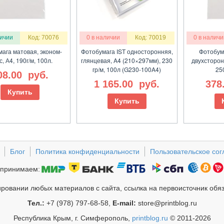
личии
Код: 70076
0 в наличии
Код: 70019
0 в наличи
ага матовая, эконом-
Фотобумага IST односторонняя,
Фотобум
с, А4, 190г/м, 100л.
глянцевая, A4 (210×297мм), 230
двухсторон
гр/м, 100л (G230-100A4)
250
08.00
руб.
1 165.00
руб.
378
Купить
Купить
Блог
Политика конфиденциальности
Пользовательское со
принимаем:
ровании любых материалов с сайта, ссылка на первоисточник обя
Тел.:
+7 (978) 797-68-58,
E-mail:
store@printblog.ru
Республика Крым, г. Симферополь,
printblog.ru
© 2011-2026