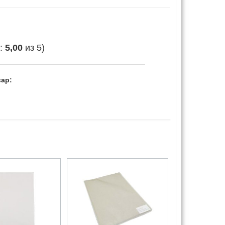
е:
5,00
из 5)
ар: