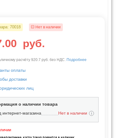
вара:
70018
Нет в наличии
7.00
руб.
личному расчёту 920.7 руб. без НДС.
Подробнее
анты оплаты
обы доставки
юридических лиц
рмация о наличии товара
д интернет-магазина
Нет в наличии
i
аличии
уведомление, когда товар появится в наличии: