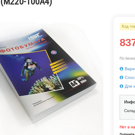
 (M220-100A4)
Код то
83
По безна
Вари
Спос
Для 
Инфо
Скла
Нет в н
Получите 