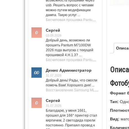
возможность прошивки через
usb. Решить вопрос с чипами
можно путем модификации
дампа. Такую услуг ...
Бесчиповая прошивка Pantum M7100 Series (M7100, M7108, M7102, M7103, M7105)
Сергей
03.08.2026
Добрый день, возможно ли
прошить Pantum M7100DW
Описа
2026 года выпуска с текущей
прошивкой 4.H.1.3? ...
Бесчиповая прошивка Pantum M7100 Series (M7100, M7108, M7102, M7103, M7105)
Описа
Денис Администратор
31.07.2026
Добрый день! Рады, что смогли
Фотобу
помочь Вам! Хорошего дня! ...
Восстановление Samsung ML-1661, ML-1666 после не удачной прошивки.
Формат б
Сергей
Тип:
Одно
31.07.2026
Плотност
Благодарю, у меня 1661,
прошил для 166* принтер стал
Вид:
мат
кирпичем, 2 светодида горели
постоянно. Припаял провод к
Количест