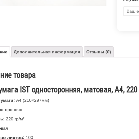
ние
Дополнительная информация
Отзывы (0)
ние товара
мага IST односторонняя, матовая, A4, 220
умаги:
А4 (210×297мм)
сторонняя
ь:
220 гр/м²
овая
во листов:
100