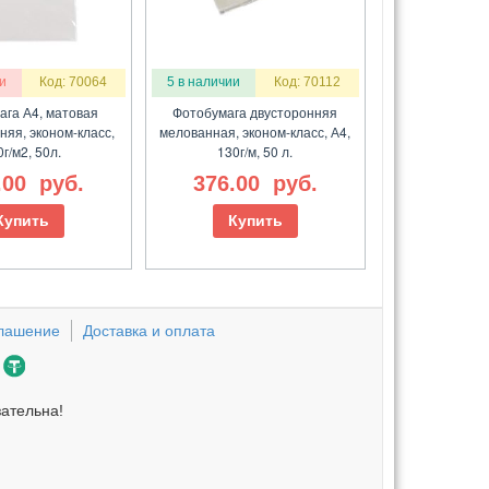
и
Код: 70064
5 в наличии
Код: 70112
ага А4, матовая
Фотобумага двусторонняя
няя, эконом-класс,
мелованная, эконом-класс, А4,
г/м2, 50л.
130г/м, 50 л.
.00
руб.
376.00
руб.
Купить
Купить
глашение
Доставка и оплата
зательна!