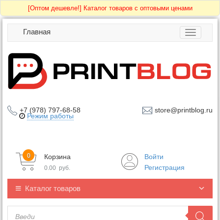
[Оптом дешевле!]
Каталог товаров с оптовыми ценами
Главная
Toggle
navigatio
+7 (978) 797-68-58
store@printblog.ru
Режим работы
0
Корзина
Войти
Регистрация
0.00
руб.
Каталог товаров