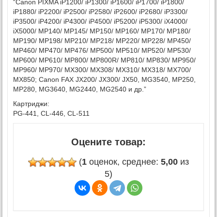
“Canon PIXMA iP1200/ iP1300/ iP1600/ iP1700/ iP1800/
iP1880/ iP2200/ iP2500/ iP2580/ iP2600/ iP2680/ iP3300/
iP3500/ iP4200/ iP4300/ iP4500/ iP5200/ iP5300/ iX4000/
iX5000/ MP140/ MP145/ MP150/ MP160/ MP170/ MP180/
MP190/ MP198/ MP210/ MP218/ MP220/ MP228/ MP450/
MP460/ MP470/ MP476/ MP500/ MP510/ MP520/ MP530/
MP600/ MP610/ MP800/ MP800R/ MP810/ MP830/ MP950/
MP960/ MP970/ MX300/ MX308/ MX310/ MX318/ MX700/
MX850; Canon FAX JX200/ JX300/ JX50, MG3540, MP250,
MP280, MG3640, MG2440, MG2540 и др.”
Картриджи:
PG-441, CL-446, CL-511
Оцените товар:
(
1
оценок, среднее:
5,00
из
5)