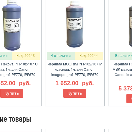
личии
Код: 20243
4 в наличии
Код: 20244
В наличи
 Rekova PFI-102/107 C
Чернила MOORIM PFI-102/107 M
Чернила R
ий, 1л. для Canon
красный, 1л. для Canon
MBK матовы
rograf iPF770, iPF670
imageprograf iPF770, iPF670
Canon ima
652.00
руб.
1 652.00
руб.
5 37
Купить
Купить
ие товары