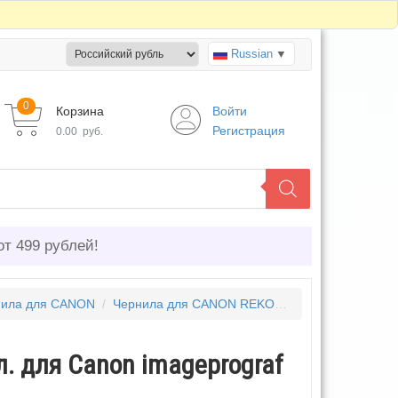
Russian
▼
0
Корзина
Войти
Регистрация
0.00
руб.
от 499 рублей!
нила для CANON
/
Чернила для CANON REKOVA
/
Чернила Rekova
л. для Canon imageprograf