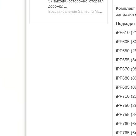
57 выходу, (осторожно, оторвал
дорожку, ...
Комплект
Восстановление Samsung ML-1661, ML-1666 после не удачной прошивки.
заправки 
Подходит
iPF510 (2
iPF605 (3
iPF650 (2
iPF655 (3
iPF670 (9
iPF680 (8
iPF685 (8
iPF710 (2
iPF750 (2
iPF755 (3
iPF760 (6
iPF765 (6