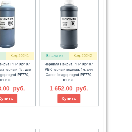
и
Код: 20241
В наличии
Код: 20242
ekova PFI-102/107
Чернила Rekova PFI-102/107
й черный, 1л. для
PBK черный водный, 1л. для
geprograf iPF770,
Canon imageprograf iPF770,
iPF670
iPF670
3.00
руб.
1 652.00
руб.
Купить
Купить