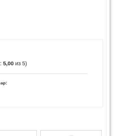
е:
5,00
из 5)
ар: