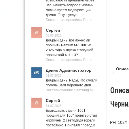
возможность прошивки через
usb. Решить вопрос с чипами
можно путем модификации
дампа. Такую услуг ...
Бесчиповая прошивка Pantum M7100 Series (M7100, M7108, M7102, M7103, M7105)
Сергей
03.08.2026
Добрый день, возможно ли
прошить Pantum M7100DW
2026 года выпуска с текущей
прошивкой 4.H.1.3? ...
Бесчиповая прошивка Pantum M7100 Series (M7100, M7108, M7102, M7103, M7105)
Описа
Денис Администратор
31.07.2026
Добрый день! Рады, что смогли
помочь Вам! Хорошего дня! ...
Описа
Восстановление Samsung ML-1661, ML-1666 после не удачной прошивки.
Сергей
Чернил
31.07.2026
Благодарю, у меня 1661,
прошил для 166* принтер стал
кирпичем, 2 светодида горели
PFI-102Y 
постоянно. Припаял провод к