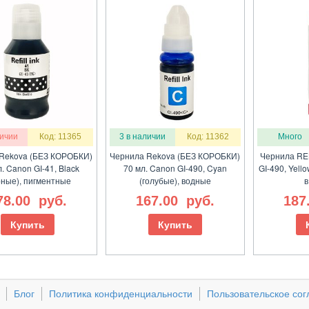
личии
Код: 11365
3 в наличии
Код: 11362
Много
Rekova (БЕЗ КОРОБКИ)
Чернила Rekova (БЕЗ КОРОБКИ)
Чернила RE
. Canon GI-41, Black
70 мл. Canon GI-490, Cyan
GI-490, Yell
рные), пигментные
(голубые), водные
в
78.00
руб.
167.00
руб.
187
Купить
Купить
Блог
Политика конфиденциальности
Пользовательское со