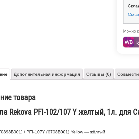
Скла
Склад
Можно к
К
ние
Дополнительная информация
Отзывы (0)
Совмести
ние товара
а Rekova PFI-102/107 Y желтый, 1л. для Ca
(0898B001) / PFI-107Y (6708B001) Yellow — жёлтый