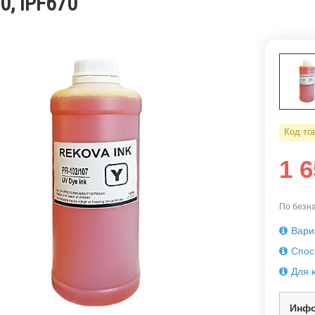
0, iPF670
Код то
1 
По безна
Вари
Спос
Для 
Инфо