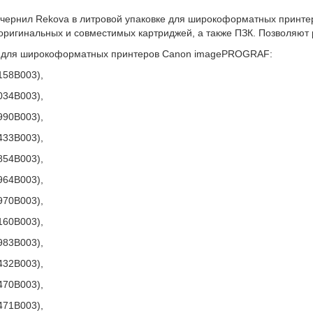
 чернил Rekova в литровой упаковке для широкоформатных принт
оригинальных и совместимых картриджей, а также ПЗК. Позволяют 
 для широкоформатных принтеров Canon imagePROGRAF:
158B003),
034B003),
990B003),
433B003),
854B003),
964B003),
970B003),
160B003),
983B003),
432B003),
470B003),
471B003),