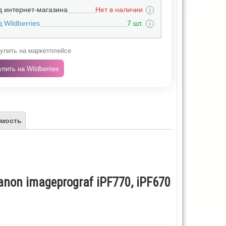
д интернет-магазина
Нет в наличии
i
 Wildberries
7 шт.
i
упить на маркетплейсе
упить на Wildberries
мость
non imageprograf iPF770, iPF670