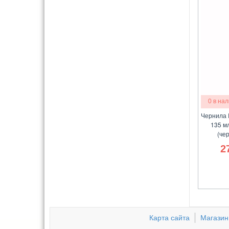
0 в на
Чернила 
135 мл
(че
2
Карта сайта
Магазин