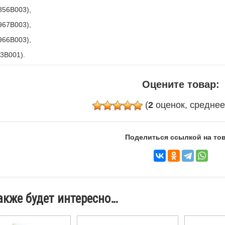
856B003),
967B003),
966B003),
3B001).
Оцените товар:
(
2
оценок, средне
Поделиться ссылкой на тов
акже будет интересно…