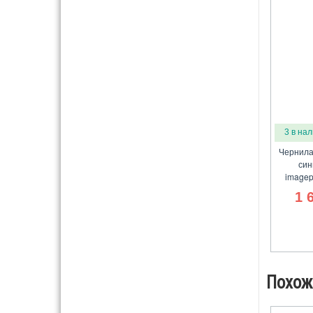
3 в на
Чернила
син
imagep
1 
Похож