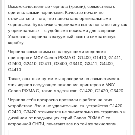
Высококачественные чернила (краски), совместимы с
оригинальными чернилами. Качество печати не
отличается от того, что напечатано оригинальными
чернилами. Бутылочки с чернилами выполнены по типу как
у оригинальных – с удобными носиками для заправки.
Упакованы чернила в вакуумный пакет и симпатичную
коробку.
Чернила совместимы со следующими моделями
принтеров и МФУ Canon PIXMA G: G1400, G1410, G1411,
G2400, G2410, G2411, G3400, G3410, G3411, G4400,
G4410
Также, опытным путем мы проверили на совместимость
этих чернил следующее поколение принтеров и МФУ
Canon PIXMA G, такие модели как: G1420, G2420, G3420.
Чернила себя прекрасно проявили в работе на этих
устройствах. Это и не удивительно, т.к. устройства G1420,
G2420, G3420 отличаются не значительно конструктивно и
дизайном от предыдущих серий Canon PIXMA G со
встроенной СНПЧ, печатают все по той же технологии.