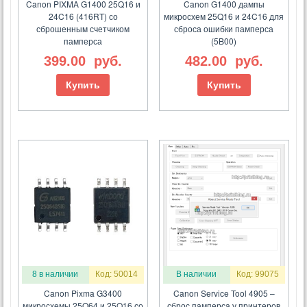
Canon PIXMA G1400 25Q16 и
Canon G1400 дампы
24C16 (416RT) со
микросхем 25Q16 и 24C16 для
сброшенным счетчиком
сброса ошибки памперса
памперса
(5B00)
399.00
руб.
482.00
руб.
Купить
Купить
8 в наличии
Код: 50014
В наличии
Код: 99075
Canon Pixma G3400
Canon Service Tool 4905 –
микросхемы 25Q64 и 25Q16 со
сброс памперса у принтеров