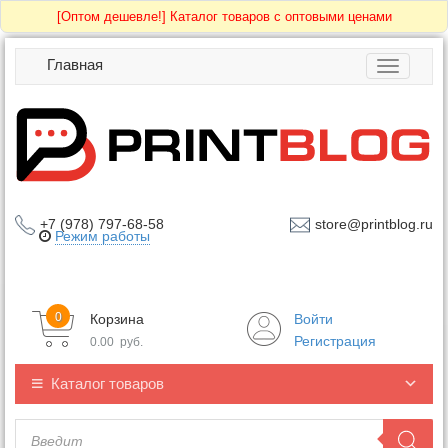
[Оптом дешевле!]
Каталог товаров с оптовыми ценами
Главная
Toggle
navigatio
+7 (978) 797-68-58
store@printblog.ru
Режим работы
0
Корзина
Войти
Регистрация
0.00
руб.
Каталог товаров